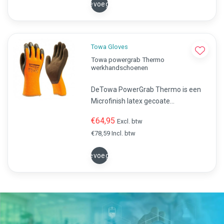
Toevoegen
Towa Gloves
Towa powergrab Thermo
werkhandschoenen
DeTowa PowerGrab Thermo is een
Microfinish latex gecoate
winterhandschoen. Met zijn
€64,95
Excl. btw
naadloos gebreide
€78,59 Incl. btw
binnenhandschoen van acryl is hij
uitermate geschikt voor
Toevoegen
werkzaamheden in koude
omgevingen.