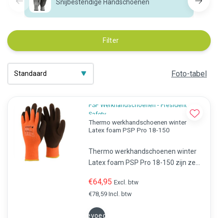
Snijbestendige Handschoenen
Filter
Foto-tabel
PSP Werkhandschoenen - President
Safety
Thermo werkhandschoenen winter
Latex foam PSP Pro 18-150
Thermo werkhandschoenen winter
Latex foam PSP Pro 18-150 zijn zeer
geschikt tijdens koude
€64,95
Excl. btw
werkzaamheden. Uitmuntende
€78,59 Incl. btw
goede grip en uitstekend
draagcomfort.
Toevoegen