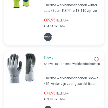
Thermo werkhandschoenen winter
Latex foam PSP Pro 18-110 zijn zeer
geschikt tijdens koude
€69,95
Excl. btw
werkzaamheden. Uitmuntende
€84,64 Incl. btw
goede grip en uitstekend
draagcomfort.
Toevoegen
Showa
Showa 451 Thermo werkhandschoenen
Thermo werkhandschoenen Showa
451 winter zijn zeer geschikt tijdens
koude werkzaamheden.
€73,95
Excl. btw
Uitmuntende goede grip en
€89,48 Incl. btw
uitstekend draagcomfort.