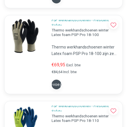
PSP Werkhandschoenen - President
Safety
Thermo werkhandschoenen winter
Latex foam PSP Pro 18-100
Thermo werkhandschoenen winter
Latex foam PSP Pro 18-100 zijn zeer
geschikt tijdens koude
€69,95
Excl. btw
werkzaamheden. Uitmuntende
€84,64 Incl. btw
goede grip en uitstekend
draagcomfort.
Toevoegen
PSP Werkhandschoenen - President
Safety
Thermo werkhandschoenen winter
Latex foam PSP Pro 18-110