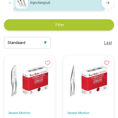
Injectiespuit
Filter
Lijst
Swann Morton
Swann Morton