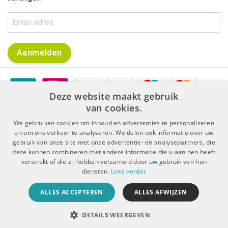
Aanmelden
Deze website maakt gebruik
van cookies.
We gebruiken cookies om inhoud en advertenties te personaliseren
en om ons verkeer te analyseren. We delen ook informatie over uw
gebruik van onze site met onze advertentie- en analysepartners, die
|
|
Algemene voorwaarden
Disclaimer & Privacy Protocol
deze kunnen combineren met andere informatie die u aan hen heeft
|
Sitemap
RSS Feed
verstrekt of die zij hebben verzameld door uw gebruik van hun
diensten.
Lees verder
© Copyright 2026 - De Boer Dental | Realisatie
InStijl Media
ALLES ACCEPTEREN
ALLES AFWIJZEN
Beoordeling op
KiyOh
voor De Boer Dental: 9.4/10 (5909 beoordelingen)
DETAILS WEERGEVEN