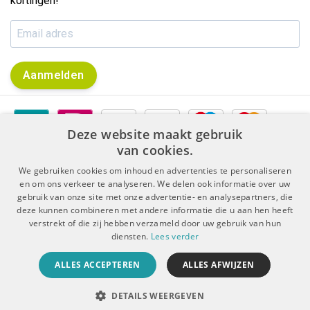
kortingen!
Aanmelden
Deze website maakt gebruik
van cookies.
We gebruiken cookies om inhoud en advertenties te personaliseren
en om ons verkeer te analyseren. We delen ook informatie over uw
gebruik van onze site met onze advertentie- en analysepartners, die
|
|
Algemene voorwaarden
Disclaimer & Privacy Protocol
deze kunnen combineren met andere informatie die u aan hen heeft
|
Sitemap
RSS Feed
verstrekt of die zij hebben verzameld door uw gebruik van hun
diensten.
Lees verder
© Copyright 2026 - De Boer Dental | Realisatie
InStijl Media
ALLES ACCEPTEREN
ALLES AFWIJZEN
Beoordeling op
KiyOh
voor De Boer Dental: 9.4/10 (5909 beoordelingen)
DETAILS WEERGEVEN