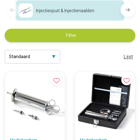
Injectiespuit & Injectienaalden
Filter
Lijst
Medipharchem
Medipharchem