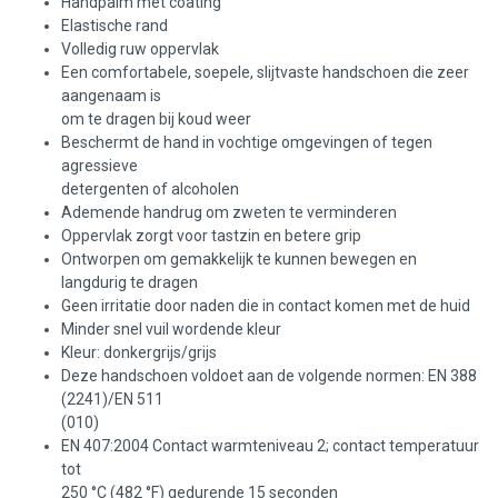
Handpalm met coating
Elastische rand
Volledig ruw oppervlak
Een comfortabele, soepele, slijtvaste handschoen die zeer
aangenaam is
om te dragen bij koud weer
Beschermt de hand in vochtige omgevingen of tegen
agressieve
detergenten of alcoholen
Ademende handrug om zweten te verminderen
Oppervlak zorgt voor tastzin en betere grip
Ontworpen om gemakkelijk te kunnen bewegen en
langdurig te dragen
Geen irritatie door naden die in contact komen met de huid
Minder snel vuil wordende kleur
Kleur: donkergrijs/grijs
Deze handschoen voldoet aan de volgende normen: EN 388
(2241)/EN 511
(010)
EN 407:2004 Contact warmteniveau 2; contact temperatuur
tot
250 °C (482 °F) gedurende 15 seconden