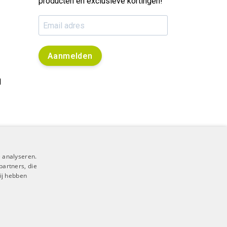
producten en exclusieve kortingen!
Aanmelden
l
 analyseren.
partners, die
ij hebben
RSS Feed
|