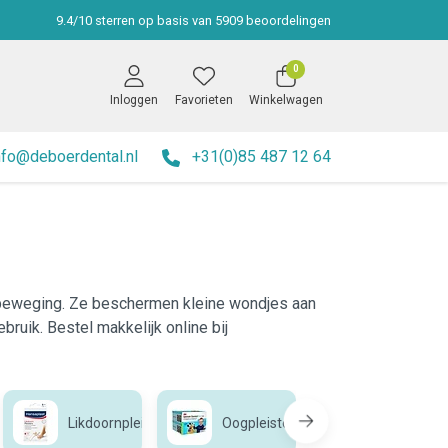
9.4
/
10
sterren op basis van
5909
beoordelingen
0
Inloggen
Favorieten
Winkelwagen
nfo@deboerdental.nl
+31(0)85 487 12 64
el beweging. Ze beschermen kleine wondjes aan
bruik. Bestel makkelijk online bij
Likdoornpleister
Oogpleisters
Pleisterspr