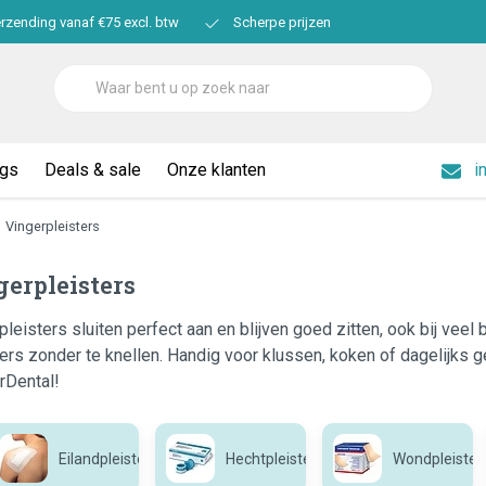
erzending vanaf €75 excl. btw
Scherpe prijzen
ogs
Deals & sale
Onze klanten
i
Vingerpleisters
erpleisters
pleisters sluiten perfect aan en blijven goed zitten, ook bij ve
gers zonder te knellen. Handig voor klussen, koken of dagelijks ge
rDental!
Eilandpleisters
Hechtpleister
Wondpleister