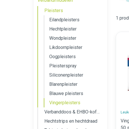
Verbandmiddelen
Pleisters
1 prod
Eilandpleisters
Hechtpleister
Wondpleister
Likdoornpleister
Oogpleisters
Pleisterspray
Siliconenpleister
Blarenpleister
Blauwe pleisters
Vingerpleisters
Verbanddoos & EHBO-koffer kopen
Leuk
Vin
Hechtstrips en hechtdraad
50 s