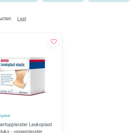
ucten
Lijst
oplast
gertoppleister Leukoplast
tuks - vingerpleister