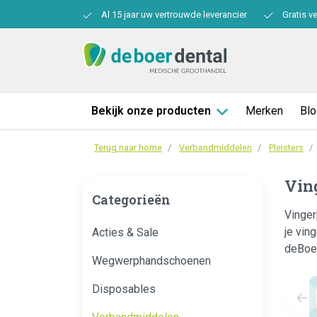
Al 15 jaar uw vertrouwde leverancier
Gratis v
Bekijk onze producten
Merken
Bl
Terug naar home
Verbandmiddelen
Pleisters
Ving
Categorieën
Vinger
je vin
Acties & Sale
deBoe
Wegwerphandschoenen
Disposables