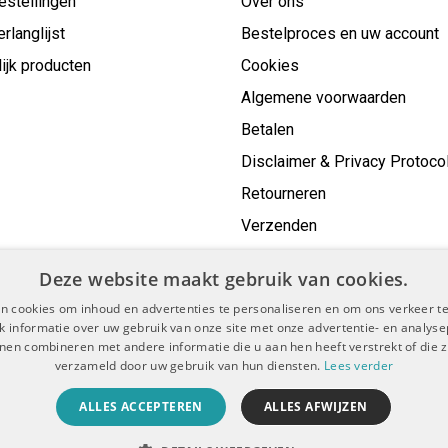
estellingen
Over ons
erlanglijst
Bestelproces en uw account
ijk producten
Cookies
Algemene voorwaarden
Betalen
Disclaimer & Privacy Protoco
Retourneren
Verzenden
Deze website maakt gebruik van cookies.
n cookies om inhoud en advertenties te personaliseren en om ons verkeer te
 informatie over uw gebruik van onze site met onze advertentie- en analyse
nen combineren met andere informatie die u aan hen heeft verstrekt of die z
verzameld door uw gebruik van hun diensten.
Lees verder
voorwaarden
Disclaimer & Privacy Protocol
Sitemap
|
|
ALLES ACCEPTEREN
ALLES AFWIJZEN
© Copyright 2026 - De Boer Dental | Realisatie
InStijl Media