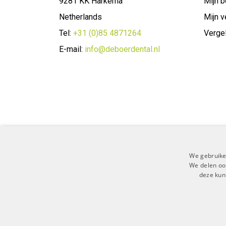
9281 KK Harkema
Mijn b
Netherlands
Mijn v
Tel:
+31 (0)85 4871264
Vergel
E-mail:
info@deboerdental.nl
We gebruike
We delen ook
deze kun
Algemene 