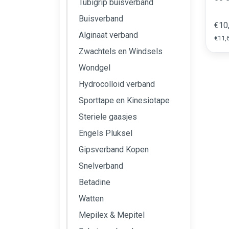
Tubigrip buisverband
Buisverband
€10
Alginaat verband
€11,6
Zwachtels en Windsels
Wondgel
Hydrocolloid verband
Sporttape en Kinesiotape
Steriele gaasjes
Engels Pluksel
Gipsverband Kopen
Snelverband
Betadine
Watten
Mepilex & Mepitel