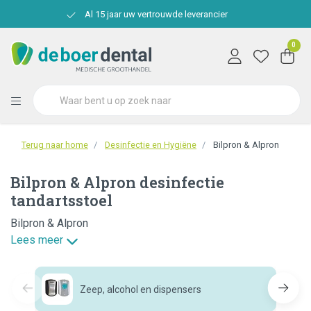
Al 15 jaar uw vertrouwde leverancier
0
Terug naar home
Desinfectie en Hygiëne
Bilpron & Alpron
Bilpron & Alpron desinfectie
tandartsstoel
Bilpron & Alpron
Lees meer
Zeep, alcohol en dispensers