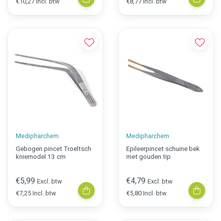
€10,27 Incl. btw
€8,77 Incl. btw
Medipharchem
Medipharchem
Gebogen pincet Troeltsch
Epileerpincet schuine bek
kniemodel 13 cm
met gouden tip
€5,99
€4,79
Excl. btw
Excl. btw
€7,25 Incl. btw
€5,80 Incl. btw