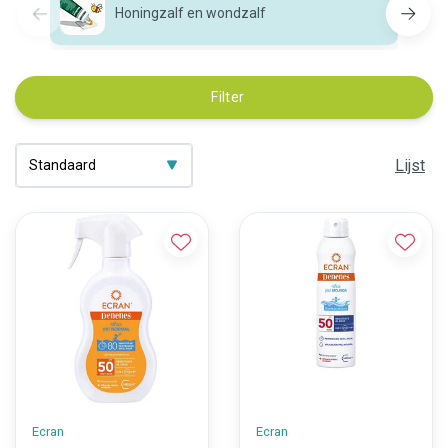
Honingzalf en wondzalf
Filter
Lijst
Ecran
Ecran