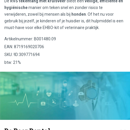
De
RVS tekentang met kruisveer
biedt een
veilige, efficiënte en
hygiënische
manier om teken snel en zonder risico te
verwijderen, zowel bij mensen als bij
honden
. Of het nu voor
gebruik bij jezelf, je kinderen of je huisdier is, dit hulpmiddel is een
must-have voor elke EHBO-kit of veterinaire praktijk.
Artikelnummer: B001480.09
EAN: 8719169020706
SKU: !ID:309771694
btw: 21%