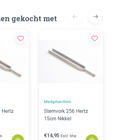
en gekocht met
Medipharchem
Medipharc
 Hertz
Stemvork 256 Hertz
Stemvork
15cm Nikkel
20cm N
€14,95
€16,95
tw
Excl. btw
Exc