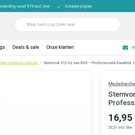
erzending vanaf €75 excl. btw
Scherpe prijzen
ogs
Deals & sale
Onze klanten
i
rken medisch gebruik
Stemvork 512 Hz van RVS – Professionele Kwaliteit 
Medipharch
Stemvor
Profess
16,95
20,51 incl. btw