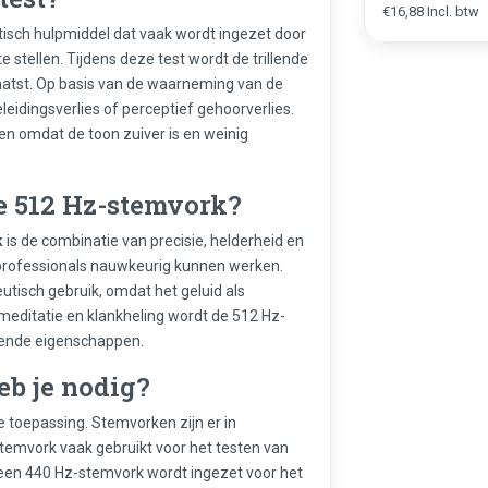
€16,88 Incl. btw
isch hulpmiddel dat vaak wordt ingezet door
stellen. Tijdens deze test wordt de trillende
aatst. Op basis van de waarneming van de
leidingsverlies of perceptief gehoorverlies.
ten omdat de toon zuiver is en weinig
e 512 Hz-stemvork?
k
is de combinatie van precisie, helderheid en
or professionals nauwkeurig kunnen werken.
utisch gebruik, omdat het geluid als
meditatie en klankheling wordt de 512 Hz-
rende eigenschappen.
eb je nodig?
e toepassing. Stemvorken zijn er in
stemvork vaak gebruikt voor het testen van
jl een 440 Hz-stemvork wordt ingezet voor het