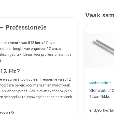
Vaak sam
– Professionele
ame
stemvork van 512 hertz
? Deze
met een lengte van ongeveer 12
cm
, is
isch gebruik. Ideaal voor professionals in de
e.
512 Hz?
e en zuivere toon op een frequentie van 512
Medipharchem
t hoorbare bereik voor mensen en wordt vaak
Stemvork 512
e- en Weber-proef. Ook in muziekonderwijs en
12cm Nikkel
en belangrijke rol vanwege haar heldere klank
€13,95
Excl. b
test?