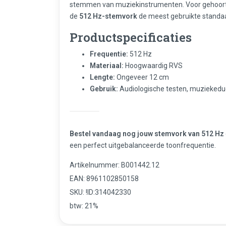
stemmen van muziekinstrumenten. Voor gehoorte
de
512 Hz-stemvork
de meest gebruikte standa
Productspecificaties
Frequentie:
512 Hz
Materiaal:
Hoogwaardig RVS
Lengte:
Ongeveer 12 cm
Gebruik:
Audiologische testen, muziekeduca
Bestel vandaag nog jouw stemvork van 512 Hz
een perfect uitgebalanceerde toonfrequentie.
Artikelnummer: B001442.12
EAN: 8961102850158
SKU: !ID:314042330
btw: 21%