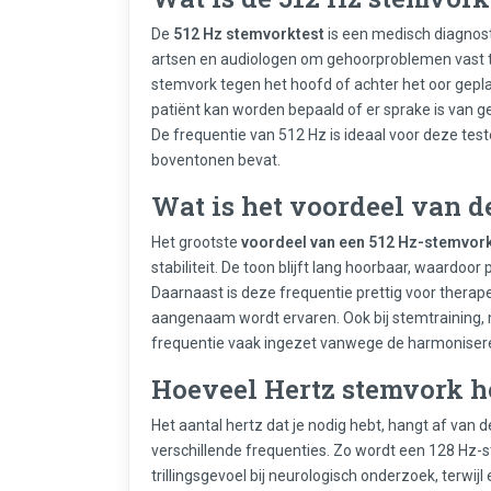
De
512 Hz stemvorktest
is een medisch diagnost
artsen en audiologen om gehoorproblemen vast te 
stemvork tegen het hoofd of achter het oor gepl
patiënt kan worden bepaald of er sprake is van ge
De frequentie van 512 Hz is ideaal voor deze tes
boventonen bevat.
Wat is het voordeel van d
Het grootste
voordeel van een 512 Hz-stemvor
stabiliteit. De toon blijft lang hoorbaar, waardo
Daarnaast is deze frequentie prettig voor therape
aangenaam wordt ervaren. Ook bij stemtraining, 
frequentie vaak ingezet vanwege de harmonise
Hoeveel Hertz stemvork h
Het aantal hertz dat je nodig hebt, hangt af van d
verschillende frequenties. Zo wordt een 128 Hz-
trillingsgevoel bij neurologisch onderzoek, terwi