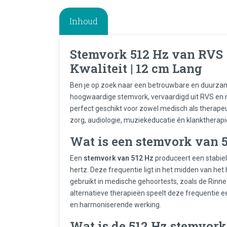
Inhoud
Stemvork 512 Hz van RVS 
Kwaliteit | 12 cm Lang
Ben je op zoek naar een betrouwbare en duurz
hoogwaardige stemvork, vervaardigd uit RVS en 
perfect geschikt voor zowel medisch als therapeut
zorg, audiologie, muziekeducatie én klanktherapi
Wat is een stemvork van 
Een
stemvork van 512 Hz
produceert een stabiel
hertz. Deze frequentie ligt in het midden van he
gebruikt in medische gehoortests, zoals de Rinn
alternatieve therapieën speelt deze frequentie e
en harmoniserende werking.
Wat is de 512 Hz stemvork