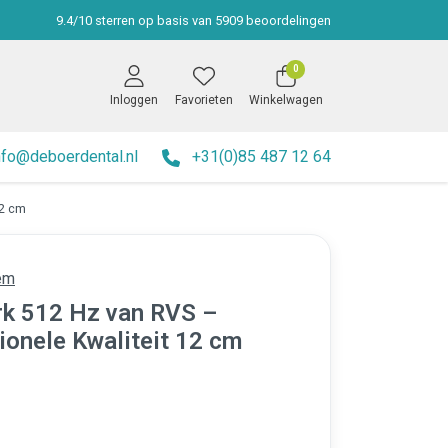
9.4
/
10
sterren op basis van
5909
beoordelingen
0
Inloggen
Favorieten
Winkelwagen
nfo@deboerdental.nl
+31(0)85 487 12 64
12 cm
em
k 512 Hz van RVS –
ionele Kwaliteit 12 cm