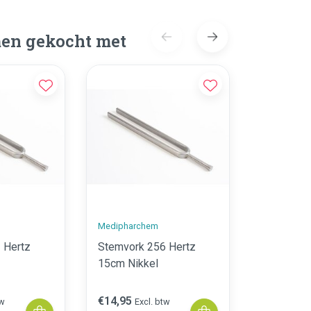
en gekocht met
Medipharchem
Medipharc
 Hertz
Stemvork 256 Hertz
Stemvork
15cm Nikkel
20cm N
€14,95
€16,95
tw
Excl. btw
Exc