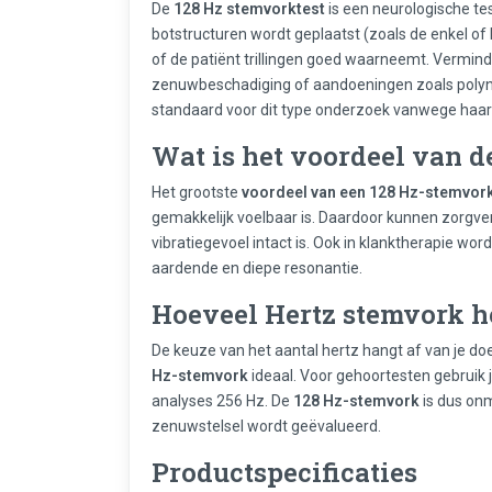
De
128 Hz stemvorktest
is een neurologische tes
botstructuren wordt geplaatst (zoals de enkel o
of de patiënt trillingen goed waarneemt. Verminde
zenuwbeschadiging of aandoeningen zoals polyn
standaard voor dit type onderzoek vanwege haar k
Wat is het voordeel van d
Het grootste
voordeel van een 128 Hz-stemvor
gemakkelijk voelbaar is. Daardoor kunnen zorgve
vibratiegevoel intact is. Ook in klanktherapie w
aardende en diepe resonantie.
Hoeveel Hertz stemvork h
De keuze van het aantal hertz hangt af van je do
Hz-stemvork
ideaal. Voor gehoortesten gebruik 
analyses 256 Hz. De
128 Hz-stemvork
is dus onm
zenuwstelsel wordt geëvalueerd.
Productspecificaties