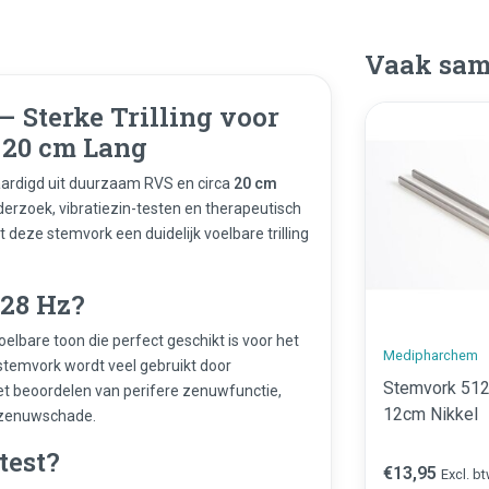
Vaak sam
 Sterke Trilling voor
 20 cm Lang
aardigd uit duurzaam RVS en circa
20 cm
derzoek, vibratiezin-testen en therapeutisch
t deze stemvork een duidelijk voelbare trilling
128 Hz?
elbare toon die perfect geschikt is voor het
Medipharchem
 stemvork wordt veel gebruikt door
Stemvork 512
et beoordelen van perifere zenuwfunctie,
12cm Nikkel
p zenuwschade.
test?
€13,95
Excl. b