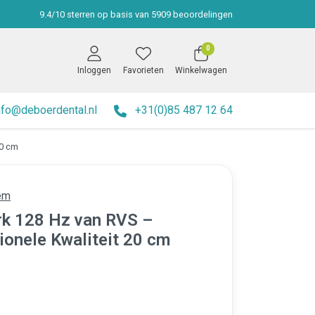
9.4
/
10
sterren op basis van
5909
beoordelingen
0
Inloggen
Favorieten
Winkelwagen
nfo@deboerdental.nl
+31(0)85 487 12 64
20 cm
em
k 128 Hz van RVS –
ionele Kwaliteit 20 cm