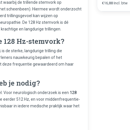
t waarbij de trillende stemvork op
€16,88 Incl. btw
f het scheenbeen). Hiermee wordt onderzocht
rd trillingsgevoel kan wijzen op
europathie. De 128 Hz stemvork is dé
rachtige en langdurige trillingen.
e 128 Hz-stemvork?
k
is de sterke, langdurige trilling die
rleners nauwkeurig bepalen of het
ordt deze frequentie gewaardeerd om haar
eb je nodig?
el. Voor neurologisch onderzoek is een
128
je eerder 512 Hz, en voor middenfrequentie-
isbaar in iedere medische praktijk waar het