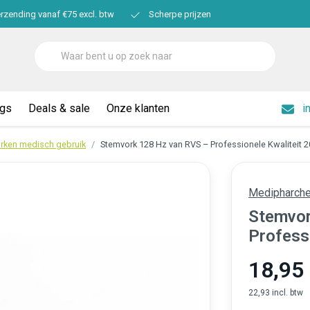
erzending vanaf €75 excl. btw
Scherpe prijzen
ogs
Deals & sale
Onze klanten
i
rken medisch gebruik
Stemvork 128 Hz van RVS – Professionele Kwaliteit 
Medipharch
Stemvor
Profess
18,95
22,93 incl. btw