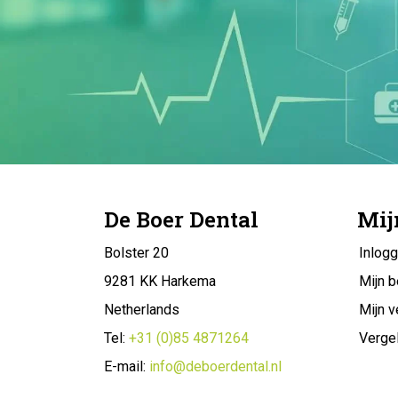
De Boer Dental
Mij
Bolster 20
Inlog
9281 KK Harkema
Mijn b
Netherlands
Mijn v
Tel:
+31 (0)85 4871264
Vergel
E-mail:
info@deboerdental.nl