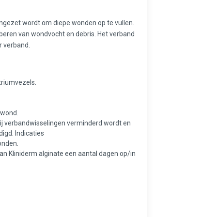
 ingezet wordt om diepe wonden op te vullen.
orberen van wondvocht en debris. Het verband
r verband.
triumvezels.
.
e wond.
bij verbandwisselingen verminderd wordt en
gd. Indicaties
onden.
an Kliniderm alginate een aantal dagen op/in