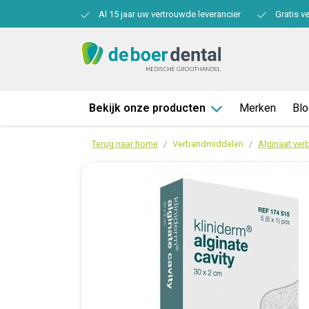
Al 15 jaar uw vertrouwde leverancier
Gratis v
Bekijk onze producten
Merken
Bl
Terug naar home
Verbandmiddelen
Alginaat ver