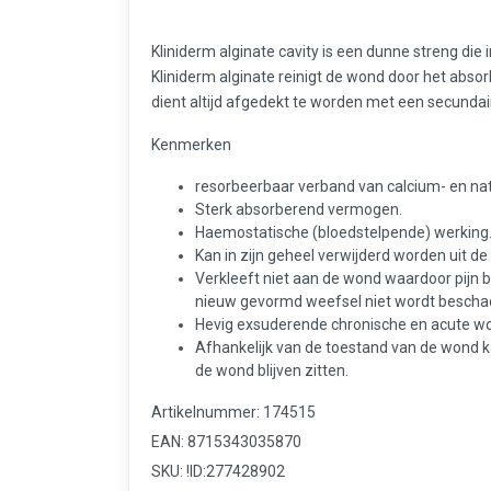
Kliniderm alginate cavity is een dunne streng die
Kliniderm alginate reinigt de wond door het abs
dient altijd afgedekt te worden met een secundai
Kenmerken
resorbeerbaar verband van calcium- en na
Sterk absorberend vermogen.
Haemostatische (bloedstelpende) werking
Kan in zijn geheel verwijderd worden uit d
Verkleeft niet aan de wond waardoor pijn 
nieuw gevormd weefsel niet wordt beschadi
Hevig exsuderende chronische en acute w
Afhankelijk van de toestand van de wond k
de wond blijven zitten.
Artikelnummer: 174515
EAN: 8715343035870
SKU: !ID:277428902