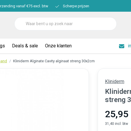
erzending vanaf €75 excl. btw
Scherpe prijzen
ogs
Deals & sale
Onze klanten
i
band
Kliniderm Alginate Cavity alginaat streng 30x2cm
Kliniderm
Klinider
streng 
25,95
31,40 incl. btw