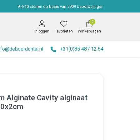
9.4
/
10
sterren op basis van
5909
beoordelingen
0
Inloggen
Favorieten
Winkelwagen
nfo@deboerdental.nl
+31(0)85 487 12 64
m Alginate Cavity alginaat
30x2cm