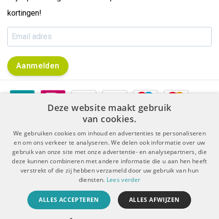
kortingen!
Aanmelden
Deze website maakt gebruik
van cookies.
We gebruiken cookies om inhoud en advertenties te personaliseren
en om ons verkeer te analyseren. We delen ook informatie over uw
gebruik van onze site met onze advertentie- en analysepartners, die
|
|
Algemene voorwaarden
Disclaimer & Privacy Protocol
deze kunnen combineren met andere informatie die u aan hen heeft
|
Sitemap
RSS Feed
verstrekt of die zij hebben verzameld door uw gebruik van hun
diensten.
Lees verder
© Copyright 2026 - De Boer Dental | Realisatie
InStijl Media
ALLES ACCEPTEREN
ALLES AFWIJZEN
Beoordeling op
KiyOh
voor De Boer Dental: 9.4/10 (5909 beoordelingen)