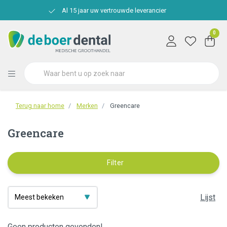
Al 15 jaar uw vertrouwde leverancier
0
Terug naar home
Merken
Greencare
Greencare
Filter
Lijst
Geen producten gevonden!