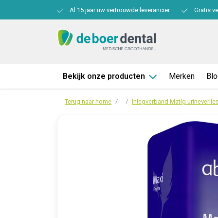
Al 15 jaar uw vertrouwde leverancier
Gratis v
Bekijk onze producten
Merken
Bl
Terug naar home
Inlegverband Matig urineverlie