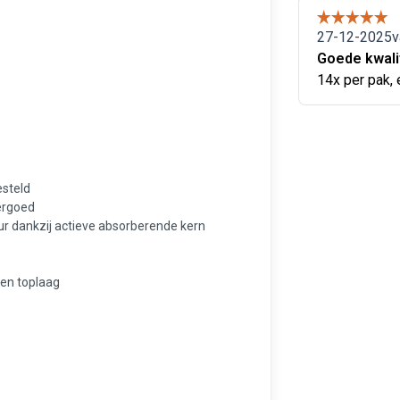
esteld
dergoed
ur dankzij actieve absorberende kern
en toplaag