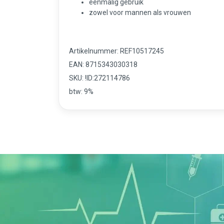
eenmalig gebruik
zowel voor mannen als vrouwen
Artikelnummer: REF10517245
EAN: 8715343030318
SKU: !ID:272114786
btw: 9%