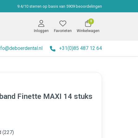
9.4
/
10
sterren op basis van
5909
beoordelingen
0
Inloggen
Favorieten
Winkelwagen
nfo@deboerdental.nl
+31(0)85 487 12 64
rband Finette MAXI 14 stuks
d (227)