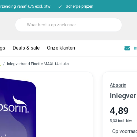
erzending vanaf €75 excl. btw
Scherpe prijzen
ogs
Deals & sale
Onze klanten
i
s
Inlegverband Finette MAXI 14 stuks
Absorin
Inlegve
4,89
5,33 incl. btw
Op voorraa