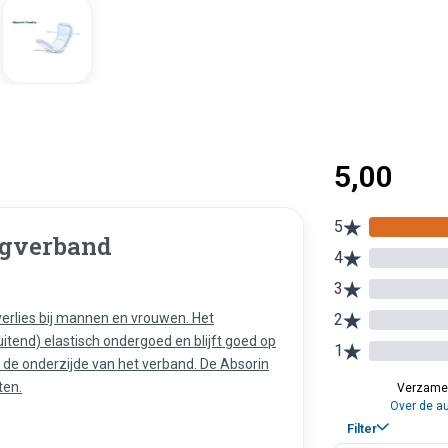
egverband
verlies bij mannen en vrouwen. Het
itend) elastisch ondergoed en blijft goed op
 op de onderzijde van het verband. De Absorin
ten.