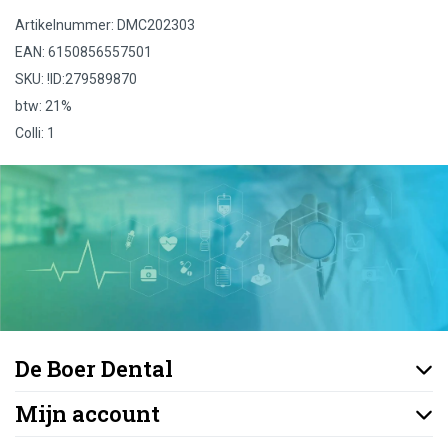
Artikelnummer: DMC202303
EAN: 6150856557501
SKU: !ID:279589870
btw: 21%
Colli: 1
De Boer Dental
Mijn account