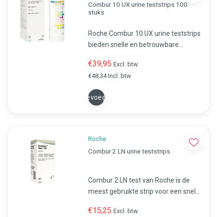
Combur 10 UX urine teststrips 100
stuks
Roche Combur 10 UX urine teststrips
bieden snelle en betrouwbare
detectie van glucose, eiwit, ketonen,
€39,95
Excl. btw
bloed, nitriet, leukocyten, bilirubine,
€48,34 Incl. btw
pH, soortelijk gewicht en
urobilinogeen. Ideaal voor huisartsen
Toevoegen
Roche
Combur 2 LN urine teststrips
Combur 2 LN test van Roche is de
meest gebruikte strip voor een snelle
analyse van urine. Snel en eenvoudig
€15,25
Excl. btw
de urine testen op. Bestel uw