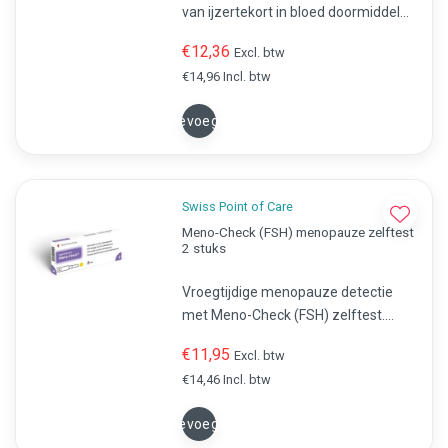
van ijzertekort in bloed doormiddel
van een vingerprikje. Resultaat
€12,36
Excl. btw
beschikbaar binnen 10 minuten.
€14,96 Incl. btw
Toevoegen
Swiss Point of Care
Meno-Check (FSH) menopauze zelftest
2 stuks
Vroegtijdige menopauze detectie
met Meno-Check (FSH) zelftest.
Metingen vanaf 25 mIU/mL voor snel
€11,95
Excl. btw
inzicht in hormonale veranderingen.
€14,46 Incl. btw
Toevoegen