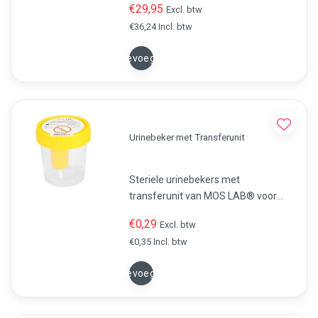
€29,95
Excl. btw
de urine testen op. Bestel uw
€36,24 Incl. btw
Combur 10 nu online!
Toevoegen
Urinebeker met Transferunit
Steriele urinebekers met
transferunit van MOS LAB® voor
hygiënische urinemonsters. CE-
€0,29
Excl. btw
gecertificeerd, ISO 9001,
€0,35 Incl. btw
wegwerpbaar en met etiketveld.
Toevoegen