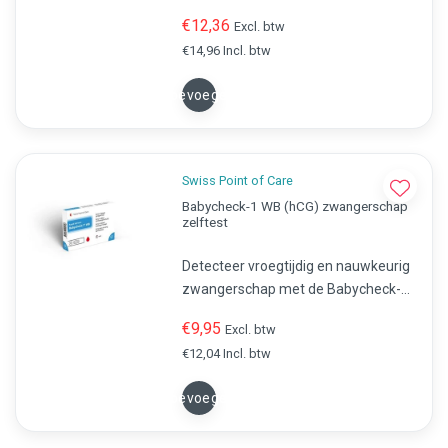
zelftest meet het C-reactief
€12,36
Excl. btw
proteïne (CRP) niveau in je bloed,
€14,96 Incl. btw
wat een indicator is voor
ontstekingen
Toevoegen
Swiss Point of Care
Babycheck-1 WB (hCG) zwangerschap
zelftest
Detecteer vroegtijdig en nauwkeurig
zwangerschap met de Babycheck-1
WB (hCG) zwangerschap zelftest.
€9,95
Excl. btw
Geen laboratorium nodig, resultaat in
€12,04 Incl. btw
5 minuten, volledig anoniem en thuis
te gebruiken.
Toevoegen