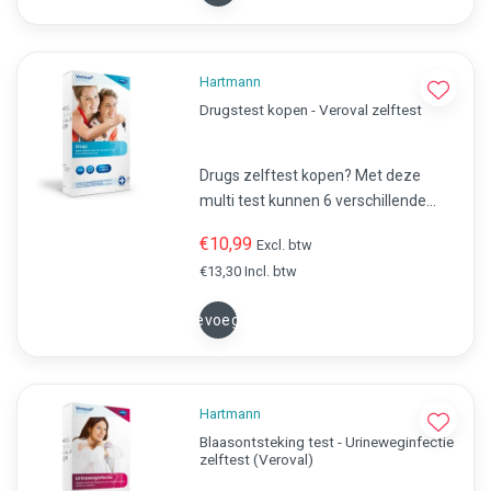
Hartmann
Drugstest kopen - Veroval zelftest
Drugs zelftest kopen? Met deze
multi test kunnen 6 verschillende
soorten drugs opgespoord worde.
€10,99
Excl. btw
Amfetaminen, benzodiazepinen,
€13,30 Incl. btw
cocaïne, marihuana (THC),
methadon en Opiaten.
Toevoegen
Hartmann
Blaasontsteking test - Urineweginfectie
zelftest (Veroval)