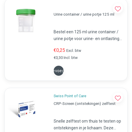
Urine container / urine potje 125 ml
Bestel een 125 ml urine container /
urine potje voor urine- en ontlasting
monsters. Gegradueerd tot 100 ml,
€0,25
Excl. btw
polypropyleen, groen
€0,30 Incl. btw
schroefdopdeksel, CE-gecertificeerd
klasse A
Toevoegen
Swiss Point of Care
CRP-Screen (ontstekingen) zelftest
Snelle zelftest om thuis te testen op
ontstekingen in je lichaam. Deze