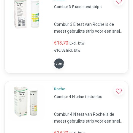
Combur 3 E urine teststrips
Combur 3 E test van Roche is de
meest gebruikte strip voor een snelle
analyse van urine.Snel en eenvoudig
€13,70
Excl. btw
de urine testen op eiwitten, bloed en
€16,58 Incl. btw
glucose.
Toevoegen
Roche
Combur 4 N urine teststrips
Combur 4 N test van Roche is de
meest gebruikte strip voor een snelle
analyse van urine.Snel en eenvoudig
€14,70