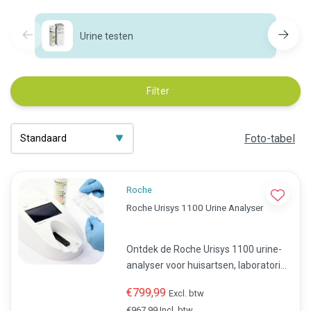
Urine testen
Filter
Foto-tabel
Roche
Roche Urisys 1100 Urine Analyser
Ontdek de Roche Urisys 1100 urine-
analyser voor huisartsen, laboratoria
en zorginstellingen. Automatische
€799,99
Excl. btw
analyse van Combur 10UX teststrips,
€967,99 Incl. btw