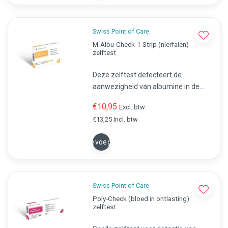
Swiss Point of Care
M-Albu-Check-1 Strip (nierfalen)
zelftest
Deze zelftest detecteert de
aanwezigheid van albumine in de
urine, wat een vroeg teken kan zijn
€10,95
Excl. btw
van nierproblemen.
€13,25 Incl. btw
Toevoegen
Swiss Point of Care
Poly-Check (bloed in ontlasting)
zelftest