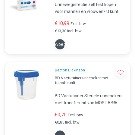
Urineweginfectie zelftest kopen
voor mannen en vrouwen? U kunt
veilig en in uw eigen omgeving
€10,99
Excl. btw
eenvoudig testen of uw klachten
€13,30 Incl. btw
worden veroorzaakt door een
blaasontsteking. Bestel nu online
Toevoegen
veilig en vertrouwd uw zelftesten.
Becton Dickinson
BD Vactutainer urinebeker met
transferunit
BD Vactutainer Steriele urinebekers
met transferunit van MOS LAB®
voor hygiënische urinemonsters. CE-
€0,70
Excl. btw
gecertificeerd, ISO 9001,
€0,85 Incl. btw
wegwerpbaar en met etiketveld.