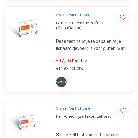
Swiss Point of Care
Gluten intolerantie zelftest
(Gluten'Alarm)
Deze test helpt je te bepalen of je
lichaam gevoelig is voor gluten, wat
kan wijzen op coeliakie of
€12,36
Excl. btw
glutenintolerantie.
€14,96 Incl. btw
Toevoegen
Swiss Point of Care
Ferri-Check ijzertekort zelftest
Snelle zelftest voor het opsporen