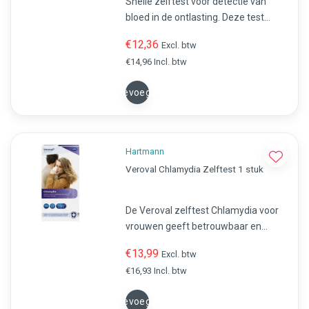
Snelle zelftest voor detectie van
bloed in de ontlasting. Deze test
helpt bij het vroegtijdig opsporen van
€12,36
Excl. btw
darmproblemen zoals poliepen of
€14,96 Incl. btw
darmkanker.
Toevoegen
Hartmann
Veroval Chlamydia Zelftest 1 stuk
De Veroval zelftest Chlamydia voor
vrouwen geeft betrouwbaar en
duidelijk uitsluitsel over de vraag of
€13,99
Excl. btw
je met de Chlamydia trachomatis-
€16,93 Incl. btw
bacterie geïnfecteerd bent.
Toevoegen