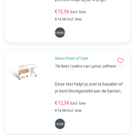
opsporing van mogelijke
€12,36
Excl. btw
leverproblemen. Thuis en volledig
€14,96 Incl. btw
anoniem te gebruiken.
Toevoegen
Swiss Point of Care
Tik’Alert (ziekte van Lyme) zelftest
Deze test helpt je snel te bepalen of
je bent blootgesteld aan de bacterie
die Lyme veroorzaakt, vooral na een
€12,36
Excl. btw
tekenbeet.
€14,96 Incl. btw
Toevoegen