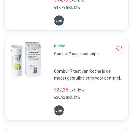
Excl. btw
de urine testen op eiwitten, Glucose,
€17,79 Incl. btw
Nitriet en PH.
Toevoegen
Roche
Combur 7 urine teststrips
Combur 7 test van Roche is de
meest gebruikte strip voor een snelle
analyse van urine. Snel en eenvoudig
€22,25
Excl. btw
de urine testen op Glucose, Ketonen,
€26,92 Incl. btw
Nitriet, Leukocyten, pH en Bloed.
Toevoegen