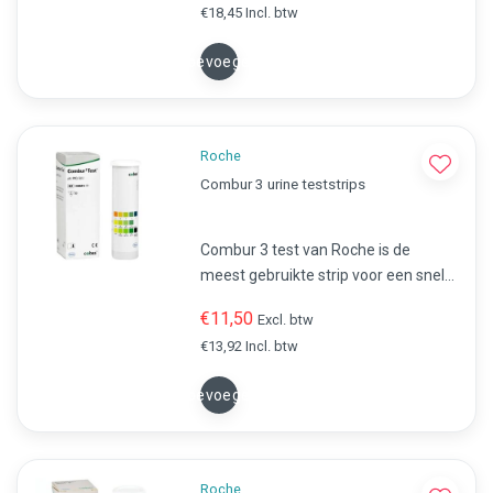
€18,45 Incl. btw
Combur 2LN nu online!
Toevoegen
Roche
Combur 3 urine teststrips
Combur 3 test van Roche is de
meest gebruikte strip voor een snelle
analyse van urine.Snel en eenvoudig
€11,50
Excl. btw
de urine testen op eiwitten, bloed en
€13,92 Incl. btw
PH.
Toevoegen
Roche