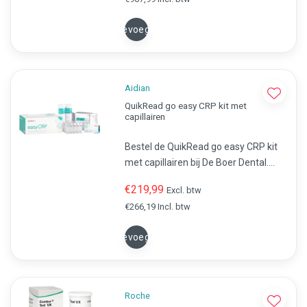
snelle resultaten, eenvoudig in
gebruik. Bestel ook de teststrips
Toevoegen
mee!
Aidian
QuikRead go easy CRP kit met
capillairen
Bestel de QuikRead go easy CRP kit
met capillairen bij De Boer Dental.
Betrouwbare CRP-test voor
€219,99
Excl. btw
QuikRead Go analyzer, resultaat
€266,19 Incl. btw
binnen 2 minuten, geschikt voor
vingerprik, veneus bloed, serum of
Toevoegen
plasma.
Roche