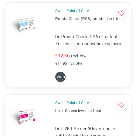
Swiss Point of Care
Prosta-Check (PSA) prostaat zelftest
De Prosta-Check (PSA) Prostaat
Zelftest is een innovatieve oplossing
voor mannen die zelf thuis hun
€12,36
Excl. btw
prostaatgezondheid willen
€14,96 Incl. btw
monitoren.
Toevoegen
Swiss Point of Care
Liver-Screen lever zelftest
De LIVER-Screen® leverfunctie
zelftest helpt bij de vroege