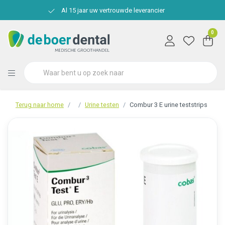
Al 15 jaar uw vertrouwde leverancier
0
Terug naar home
Urine testen
Combur 3 E urine teststrips