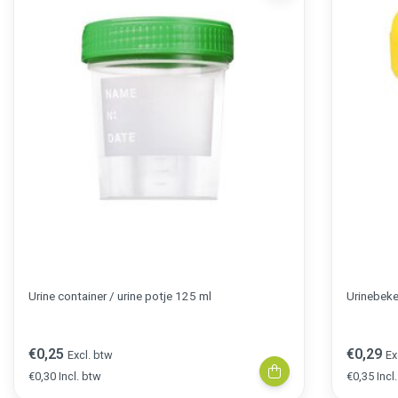
Urine container / urine potje 125 ml
Urinebeke
€0,25
€0,29
Excl. btw
Ex
€0,30 Incl. btw
€0,35 Incl