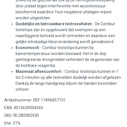
zowel bij de glucose als ook bij de hemoglobinebepaling
door jodaat tegen interferentie met ascorbinezuur
beschermd waardoor fout-negatieve uitslagen vrijwel
worden uitgesloten.
Duidelijke en betrouwbare testresultaten
- De Combur
teststrips zijn zo opgebouwd dat overlopen op een
naastliggend testveld wordt vermeden en daardoor een
gelijke éénduidige kleurverandering wordt gerealiseerd.
Economisch
- Combur teststrips kunnen bij
kamertemperatuur worden bewaard. Het in de dop
geintegreerde droogmiddel verhindert de degeneratie van
de kostbare reagentia.
Maximaal afleescomfort
- Combur teststrips kunnen in 1
tot 2 minuten op alle testvelden duidelijk worden afgelezen.
Dankzij de lange handgreep blijven de handen bovendien
schoon.
Artikelnummer: REF 11896857191
EAN: 4015630004560
SKU: !ID:280082430
btw: 21%