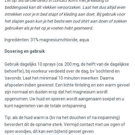
Let op: als de olie direct in contact komt met je kleding of
beddengoed kan dit vlekken veroorzaken. Laat het dus altijd even
intrekken voor je in bed stapt of kleding aan doet. Bij gebruik voor
het slapen gaan kun je het beste een oud shirt aan doen of sokken
gebruiken als je het op je voeten hebt gesmeerd.
Ingrediënten: 31% magnesiumchloride, aqua.
Dosering en gebruik
Gebruik dagelijks 10 sprays (ca. 200 mg, de helft van de dagelijkse
behoefte), bij voorkeur verdeeld over de dag, bv 'sochtend en
'savonds. Laat het minimaal 10 minuten inwerken. Daarna
afspoelen indien gewenst. Een lichte tinteling en een warm gevoel
zijn normaal en duiden erop dat het magnesium wordt
opgenomen. Uw huid en spieren wordt aangenaam soepel en u
kunt nagenieten van de totale ontspanning.
Tip: als de huid warm is (bv na het douchen of na inspanning)
bevordert dit de opname sterk. Vermijd contact met uw ogen of
open wondjes, dit kan een bijtend gevoel geven.