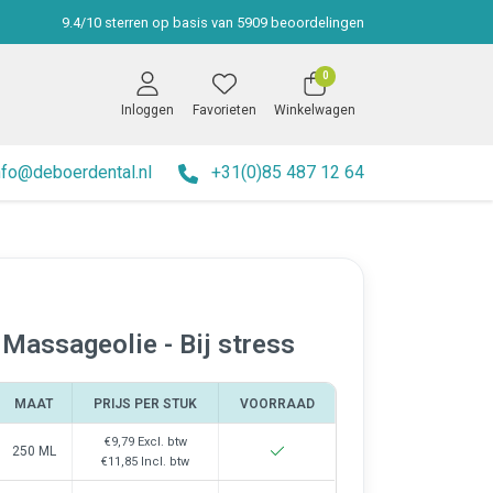
9.4
/
10
sterren op basis van
5909
beoordelingen
0
Inloggen
Favorieten
Winkelwagen
nfo@deboerdental.nl
+31(0)85 487 12 64
 Massageolie - Bij stress
MAAT
PRIJS PER STUK
VOORRAAD
€9,79
Excl. btw
250 ML
€11,85
Incl. btw