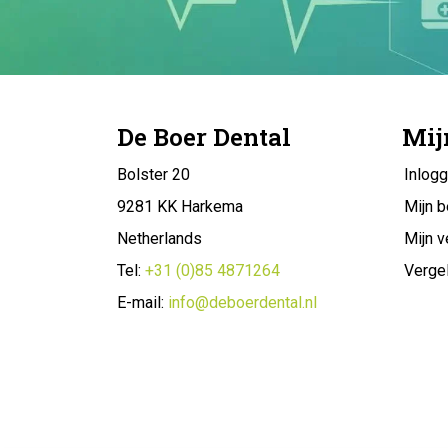
De Boer Dental
Mij
Bolster 20
Inlog
9281 KK Harkema
Mijn b
Netherlands
Mijn v
Tel:
+31 (0)85 4871264
Vergel
E-mail:
info@deboerdental.nl