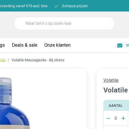
erzending vanaf €75 excl. btw
Scherpe prijzen
ogs
Deals & sale
Onze klanten
i
lie
Volatile Massageolie - Bij stress
Volatile
Volatile
AANTAL