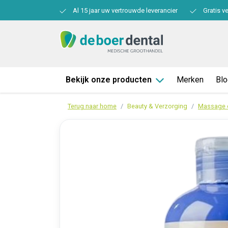
Al 15 jaar uw vertrouwde leverancier
Gratis v
Bekijk onze producten
Merken
Bl
Terug naar home
Beauty & Verzorging
Massage o