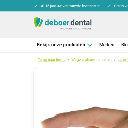
Al 15 jaar uw vertrouwde leverancier
Gratis v
Bekijk onze producten
Merken
Bl
Terug naar home
Wegwerphandschoenen
Latex