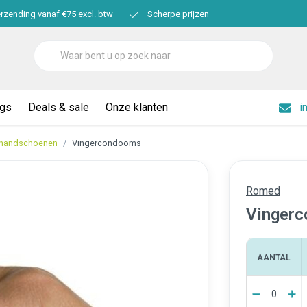
erzending vanaf €75 excl. btw
Scherpe prijzen
ogs
Deals & sale
Onze klanten
i
 handschoenen
Vingercondooms
Romed
Vinger
AANTAL