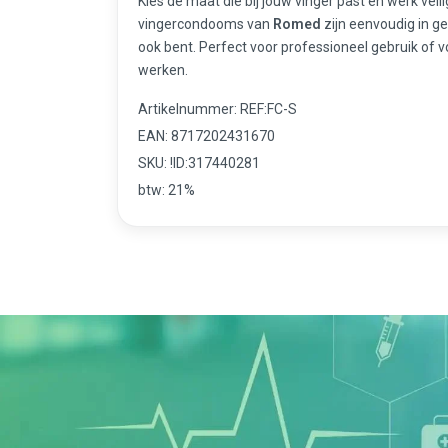
Kies de maat die bij jouw vinger past en werk vei
vingercondooms van
Romed
zijn eenvoudig in g
ook bent. Perfect voor professioneel gebruik of voo
werken.
Artikelnummer: REF:FC-S
EAN: 8717202431670
SKU: !ID:317440281
btw: 21%