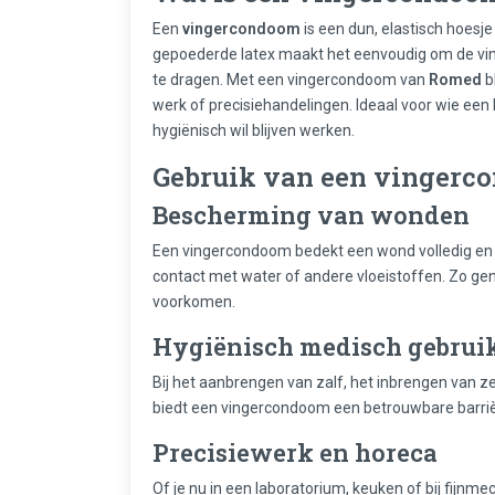
Een
vingercondoom
is een dun, elastisch hoesj
gepoederde latex maakt het eenvoudig om de v
te dragen. Met een vingercondoom van
Romed
b
werk of precisiehandelingen. Ideaal voor wie een 
hygiënisch wil blijven werken.
Gebruik van een vingerc
Bescherming van wonden
Een vingercondoom bedekt een wond volledig en ho
contact met water of andere vloeistoffen. Zo ge
voorkomen.
Hygiënisch medisch gebrui
Bij het aanbrengen van zalf, het inbrengen van z
biedt een vingercondoom een betrouwbare barrièr
Precisiewerk en horeca
Of je nu in een laboratorium, keuken of bij fijnm