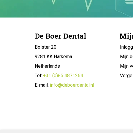
De Boer Dental
Mij
Bolster 20
Inlog
9281 KK Harkema
Mijn b
Netherlands
Mijn v
Tel:
+31 (0)85 4871264
Vergel
E-mail:
info@deboerdental.nl