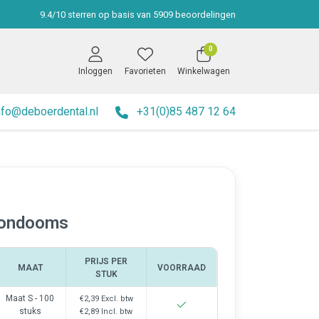
9.4
/
10
sterren op basis van
5909
beoordelingen
0
Inloggen
Favorieten
Winkelwagen
nfo@deboerdental.nl
+31(0)85 487 12 64
condooms
PRIJS PER
MAAT
VOORRAAD
STUK
Maat S - 100
€2,39
Excl. btw
stuks
€2,89
Incl. btw