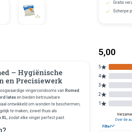
Gratis ve
Scherpe p
ed
– Hygiënische
 en Precisiewerk
e hoogwaardige vingercondooms van
Romed
.
rd latex
en bieden betrouwbare
eciaal ontwikkeld om wonden te beschermen,
lijk te maken, zowel thuis als
n XL
, zodat elke vinger perfect past.
m?