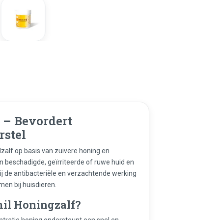
 – Bevordert
stel
zalf op basis van zuivere honing en
van beschadigde, geïrriteerde of ruwe huid en
ij de antibacteriële en verzachtende werking
men bij huisdieren.
il Honingzalf?
tratie honing ondersteunt een snel en