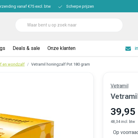
erzending vanaf €75 excl. btw
Scherpe prijzen
ogs
Deals & sale
Onze klanten
i
f en wondzalf
Vetramil honingzalf Pot 180 gram
Vetramil
Vetrami
39,95
48,34 incl. btw
Op voorraa