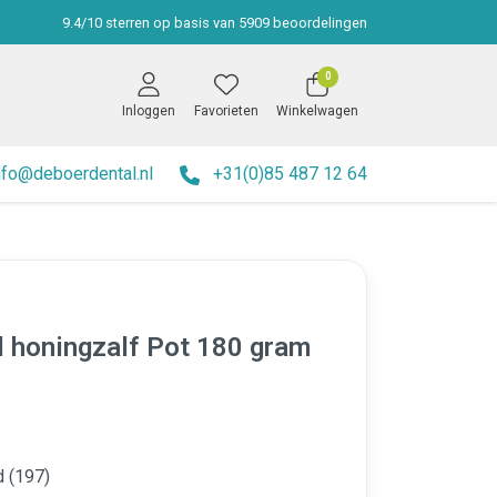
9.4
/
10
sterren op basis van
5909
beoordelingen
0
Inloggen
Favorieten
Winkelwagen
nfo@deboerdental.nl
+31(0)85 487 12 64
l honingzalf Pot 180 gram
d (197)