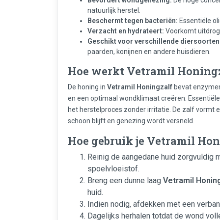
natuurlijk herstel.
Beschermt tegen bacteriën:
Essentiële ol
Verzacht en hydrateert:
Voorkomt uitdrogin
Geschikt voor verschillende diersoorten
paarden, konijnen en andere huisdieren.
Hoe werkt Vetramil Honing
De honing in
Vetramil Honingzalf
bevat enzymen 
en een optimaal wondklimaat creëren. Essentiële
het herstelproces zonder irritatie. De zalf vor
schoon blijft en genezing wordt versneld.
Hoe gebruik je Vetramil Hon
Reinig de aangedane huid zorgvuldig m
spoelvloeistof.
Breng een dunne laag
Vetramil Honin
huid.
Indien nodig, afdekken met een verband
Dagelijks herhalen totdat de wond voll