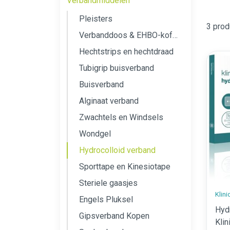
Verbandmiddelen
Pleisters
3 prod
Verbanddoos & EHBO-koffer kopen
Hechtstrips en hechtdraad
Tubigrip buisverband
Buisverband
Alginaat verband
Zwachtels en Windsels
Wondgel
Hydrocolloid verband
Sporttape en Kinesiotape
Steriele gaasjes
Klin
Engels Pluksel
Hyd
Gipsverband Kopen
Klin