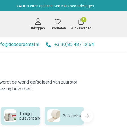
9.4
/
10
sterren op basis van
5909
beoordelingen
0
Inloggen
Favorieten
Winkelwagen
nfo@deboerdental.nl
+31(0)85 487 12 64
 wordt de wond geïsoleerd van zuurstof.
ezing bevordert.
Tubigrip
Alginaat
Buisverband
buisverband
verband