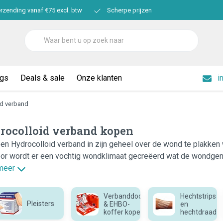
erzending vanaf €75 excl. btw
Scherpe prijzen
ogs
Deals & sale
Onze klanten
i
id verband
rocolloid verband kopen
en Hydrocolloid verband in zijn geheel over de wond te plakken
or wordt er een vochtig wondklimaat gecreëerd wat de wondgen
meer
Verbanddoos
Hechtstrips
Pleisters
& EHBO-
en
koffer kopen
hechtdraad