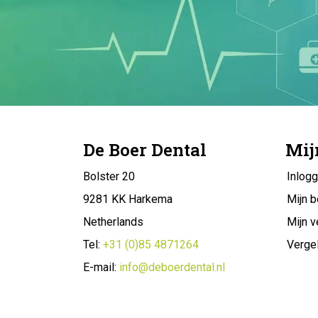
De Boer Dental
Mij
Bolster 20
Inlog
9281 KK Harkema
Mijn b
Netherlands
Mijn v
Tel:
+31 (0)85 4871264
Vergel
E-mail:
info@deboerdental.nl