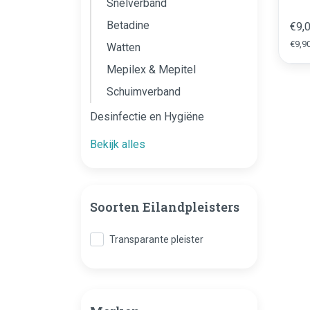
Snelverband
cm (
Betadine
€9,
€9,90
Watten
Mepilex & Mepitel
Schuimverband
Desinfectie en Hygiëne
Bekijk alles
Soorten Eilandpleisters
Transparante pleister