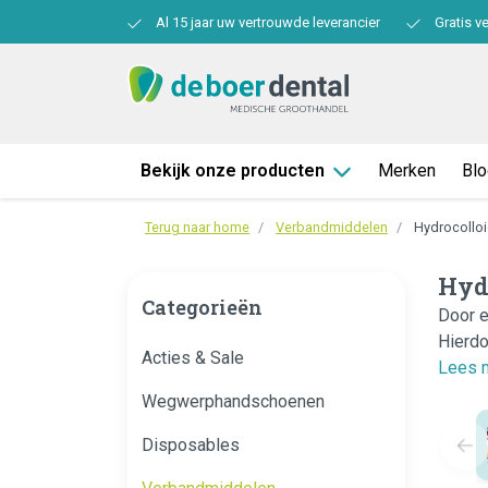
Al 15 jaar uw vertrouwde leverancier
Gratis v
Bekijk onze producten
Merken
Bl
Terug naar home
Verbandmiddelen
Hydrocollo
Hyd
Categorieën
Door e
Hierdo
Acties & Sale
Lees 
Wegwerphandschoenen
Disposables