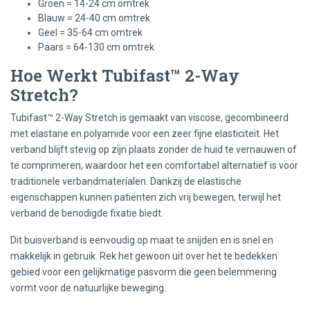
Groen = 14-24 cm omtrek
Blauw = 24-40 cm omtrek
Geel = 35-64 cm omtrek
Paars = 64-130 cm omtrek
Hoe Werkt Tubifast™ 2-Way
Stretch?
Tubifast™ 2-Way Stretch is gemaakt van viscose, gecombineerd
met elastane en polyamide voor een zeer fijne elasticiteit. Het
verband blijft stevig op zijn plaats zonder de huid te vernauwen of
te comprimeren, waardoor het een comfortabel alternatief is voor
traditionele verbandmaterialen. Dankzij de elastische
eigenschappen kunnen patiënten zich vrij bewegen, terwijl het
verband de benodigde fixatie biedt.
Dit buisverband is eenvoudig op maat te snijden en is snel en
makkelijk in gebruik. Rek het gewoon uit over het te bedekken
gebied voor een gelijkmatige pasvorm die geen belemmering
vormt voor de natuurlijke beweging.