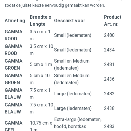
zodat de juiste keuze eenvoudig gemaakt kan worden.
Breedte x
Product
Afmeting
Geschikt voor
Lengte
Art. nr.
GAMMA
3.5 cm x 1
Small (ledematen)
2480
ROOD
m
GAMMA
3.5 cm x 10
Small (ledematen)
2434
ROOD
m
GAMMA
Small en Medium
5 cm x 1 m
2481
GROEN
(ledematen)
GAMMA
5 cm x 10
Small en Medium
2436
GROEN
m
(ledematen)
GAMMA
7.5 cm x 1
Large (ledematen)
2482
BLAUW
m
GAMMA
7.5 cm x 10
Large (ledematen)
2438
BLAUW
m
Extra-large (ledematen,
GAMMA
10.75 cm x
hoofd, borstkas
2483
GEEL
1 m