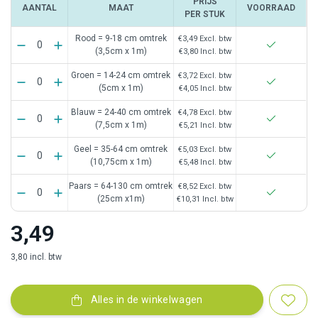
PRIJS
AANTAL
MAAT
VOORRAAD
PER STUK
Rood = 9-18 cm omtrek
€3,49
Excl. btw
(3,5cm x 1m)
€3,80
Incl. btw
Groen = 14-24 cm omtrek
€3,72
Excl. btw
(5cm x 1m)
€4,05
Incl. btw
Blauw = 24-40 cm omtrek
€4,78
Excl. btw
(7,5cm x 1m)
€5,21
Incl. btw
Geel = 35-64 cm omtrek
€5,03
Excl. btw
(10,75cm x 1m)
€5,48
Incl. btw
Paars = 64-130 cm omtrek
€8,52
Excl. btw
(25cm x1m)
€10,31
Incl. btw
3,49
3,80 incl. btw
Alles in de winkelwagen