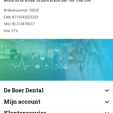
Bestel nu en ervaar de pure kracht van Tea Tree Olie!
Artikelnummer: 0502F
EAN: 8715542023203
SKU: !ID:310878537
btw: 21%
De Boer Dental
Mijn account
Klantenservice