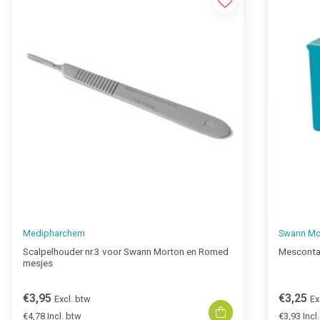
Medipharchem
Swann Mo
Scalpelhouder nr.3 voor Swann Morton en Romed
Mesconta
mesjes
€3,95
€3,25
Excl. btw
Ex
€4,78 Incl. btw
€3,93 Incl