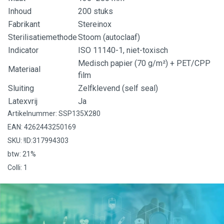
Inhoud
200 stuks
Fabrikant
Stereinox
Sterilisatiemethode
Stoom (autoclaaf)
Indicator
ISO 11140-1, niet-toxisch
Medisch papier (70 g/m²) + PET/CPP
Materiaal
film
Sluiting
Zelfklevend (self seal)
Latexvrij
Ja
Artikelnummer: SSP135X280
EAN: 4262443250169
SKU: !ID:317994303
btw: 21%
Colli: 1