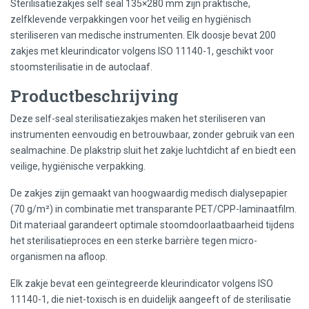
Sterilisatiezakjes self seal 135×280 mm zijn praktische,
zelfklevende verpakkingen voor het veilig en hygiënisch
steriliseren van medische instrumenten. Elk doosje bevat 200
zakjes met kleurindicator volgens ISO 11140-1, geschikt voor
stoomsterilisatie in de autoclaaf.
Productbeschrijving
Deze self-seal sterilisatiezakjes maken het steriliseren van
instrumenten eenvoudig en betrouwbaar, zonder gebruik van een
sealmachine. De plakstrip sluit het zakje luchtdicht af en biedt een
veilige, hygiënische verpakking.
De zakjes zijn gemaakt van hoogwaardig medisch dialysepapier
(70 g/m²) in combinatie met transparante PET/CPP-laminaatfilm.
Dit materiaal garandeert optimale stoomdoorlaatbaarheid tijdens
het sterilisatieproces en een sterke barrière tegen micro-
organismen na afloop.
Elk zakje bevat een geïntegreerde kleurindicator volgens ISO
11140-1, die niet-toxisch is en duidelijk aangeeft of de sterilisatie