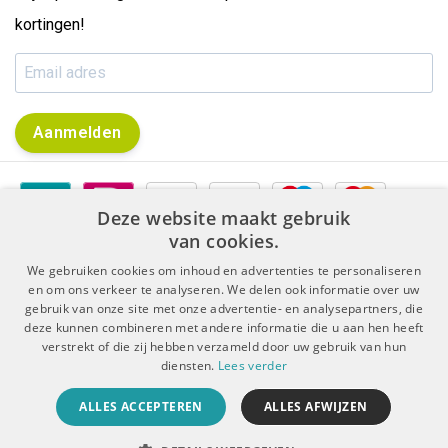
kortingen!
Aanmelden
Deze website maakt gebruik
van cookies.
We gebruiken cookies om inhoud en advertenties te personaliseren
en om ons verkeer te analyseren. We delen ook informatie over uw
gebruik van onze site met onze advertentie- en analysepartners, die
|
|
Algemene voorwaarden
Disclaimer & Privacy Protocol
deze kunnen combineren met andere informatie die u aan hen heeft
|
Sitemap
RSS Feed
verstrekt of die zij hebben verzameld door uw gebruik van hun
diensten.
Lees verder
© Copyright 2026 - De Boer Dental | Realisatie
InStijl Media
ALLES ACCEPTEREN
ALLES AFWIJZEN
Beoordeling op
KiyOh
voor De Boer Dental: 9.4/10 (5909 beoordelingen)