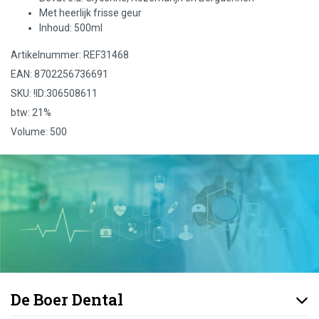
Met heerlijk frisse geur
Inhoud: 500ml
Artikelnummer: REF31468
EAN: 8702256736691
SKU: !ID:306508611
btw: 21%
Volume: 500
De Boer Dental