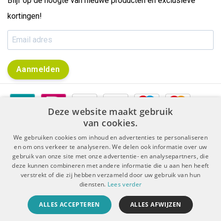
Blijf op de hoogte van nieuwe producten en exclusieve
kortingen!
Aanmelden
Deze website maakt gebruik
van cookies.
We gebruiken cookies om inhoud en advertenties te personaliseren
en om ons verkeer te analyseren. We delen ook informatie over uw
gebruik van onze site met onze advertentie- en analysepartners, die
|
|
Algemene voorwaarden
Disclaimer & Privacy Protocol
deze kunnen combineren met andere informatie die u aan hen heeft
|
Sitemap
RSS Feed
verstrekt of die zij hebben verzameld door uw gebruik van hun
diensten.
Lees verder
© Copyright 2026 - De Boer Dental | Realisatie
InStijl Media
ALLES ACCEPTEREN
ALLES AFWIJZEN
Beoordeling op
KiyOh
voor De Boer Dental: 9.4/10 (5909 beoordelingen)