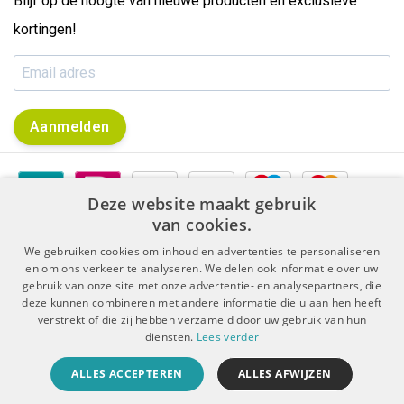
Blijf op de hoogte van nieuwe producten en exclusieve
kortingen!
Aanmelden
Deze website maakt gebruik
van cookies.
We gebruiken cookies om inhoud en advertenties te personaliseren
en om ons verkeer te analyseren. We delen ook informatie over uw
gebruik van onze site met onze advertentie- en analysepartners, die
|
|
Algemene voorwaarden
Disclaimer & Privacy Protocol
deze kunnen combineren met andere informatie die u aan hen heeft
|
Sitemap
RSS Feed
verstrekt of die zij hebben verzameld door uw gebruik van hun
diensten.
Lees verder
© Copyright 2026 - De Boer Dental | Realisatie
InStijl Media
ALLES ACCEPTEREN
ALLES AFWIJZEN
Beoordeling op
KiyOh
voor De Boer Dental: 9.4/10 (5909 beoordelingen)