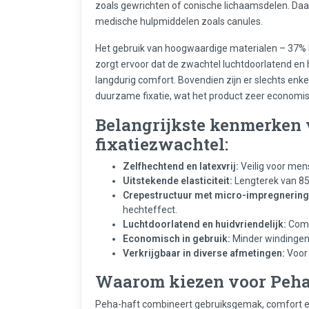
zoals gewrichten of conische lichaamsdelen. Daar
medische hulpmiddelen zoals canules.
Het gebruik van hoogwaardige materialen – 37% 
zorgt ervoor dat de zwachtel luchtdoorlatend en hu
langdurig comfort. Bovendien zijn er slechts enke
duurzame fixatie, wat het product zeer economis
Belangrijkste kenmerken 
fixatiezwachtel:
Zelfhechtend en latexvrij:
Veilig voor men
Uitstekende elasticiteit:
Lengterek van 85
Crepestructuur met micro-impregnering
hechteffect.
Luchtdoorlatend en huidvriendelijk:
Comfo
Economisch in gebruik:
Minder windingen n
Verkrijgbaar in diverse afmetingen:
Voor 
Waarom kiezen voor Peha
Peha-haft combineert gebruiksgemak, comfort en