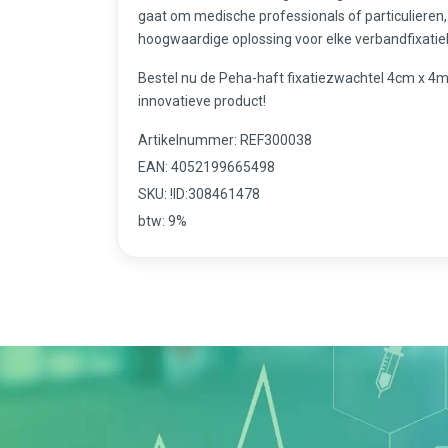
gaat om medische professionals of particulieren,
hoogwaardige oplossing voor elke verbandfixati
Bestel nu de Peha-haft fixatiezwachtel 4cm x 4m 
innovatieve product!
Artikelnummer: REF300038
EAN: 4052199665498
SKU: !ID:308461478
btw: 9%