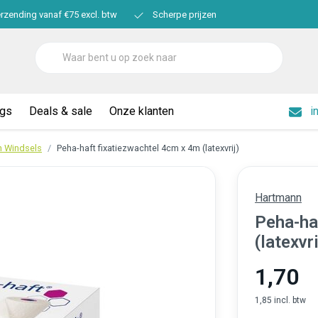
erzending vanaf €75 excl. btw
Scherpe prijzen
ogs
Deals & sale
Onze klanten
i
n Windsels
Peha-haft fixatiezwachtel 4cm x 4m (latexvrij)
Hartmann
Peha-ha
(latexvri
1,70
1,85 incl. btw