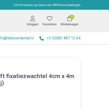
9.4
/
10
sterren op basis van
5909
beoordelingen
0
Inloggen
Favorieten
Winkelwagen
nfo@deboerdental.nl
+31(0)85 487 12 64
ft fixatiezwachtel 4cm x 4m
j)