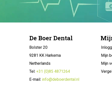
De Boer Dental
Mij
Bolster 20
Inlog
9281 KK Harkema
Mijn b
Netherlands
Mijn v
Tel:
+31 (0)85 4871264
Vergel
E-mail:
info@deboerdental.nl