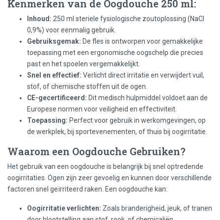
Kenmerken van de Oogdouche 250 ml:
Inhoud:
250 ml steriele fysiologische zoutoplossing (NaCl
0,9%) voor eenmalig gebruik.
Gebruiksgemak:
De fles is ontworpen voor gemakkelijke
toepassing met een ergonomische oogschelp die precies
past en het spoelen vergemakkelijkt.
Snel en effectief:
Verlicht direct irritatie en verwijdert vuil,
stof, of chemische stoffen uit de ogen.
CE-gecertificeerd:
Dit medisch hulpmiddel voldoet aan de
Europese normen voor veiligheid en effectiviteit.
Toepassing:
Perfect voor gebruik in werkomgevingen, op
de werkplek, bij sportevenementen, of thuis bij oogirritatie.
Waarom een Oogdouche Gebruiken?
Het gebruik van een oogdouche is belangrijk bij snel optredende
oogirritaties. Ogen zijn zeer gevoelig en kunnen door verschillende
factoren snel geïrriteerd raken. Een oogdouche kan:
Oogirritatie verlichten:
Zoals branderigheid, jeuk, of tranen
door blootstelling aan stof, rook, of chemicaliën.