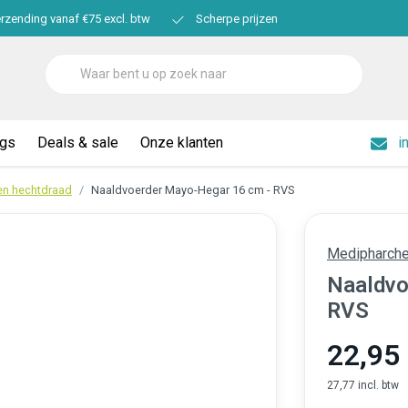
erzending vanaf €75 excl. btw
Scherpe prijzen
ogs
Deals & sale
Onze klanten
i
en hechtdraad
Naaldvoerder Mayo-Hegar 16 cm - RVS
Medipharch
Naaldvo
RVS
22,95
27,77 incl. btw