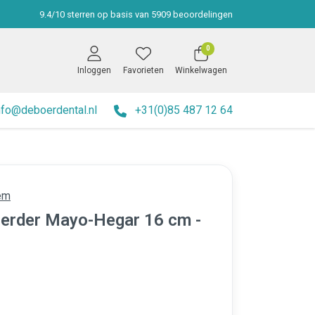
9.4
/
10
sterren op basis van
5909
beoordelingen
0
Inloggen
Favorieten
Winkelwagen
nfo@deboerdental.nl
+31(0)85 487 12 64
em
erder Mayo-Hegar 16 cm -