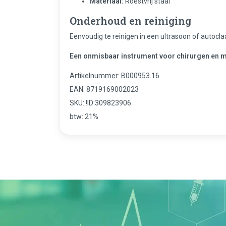
Materiaal:
Roestvrij staal
Onderhoud en reiniging
Eenvoudig te reinigen in een ultrasoon of autocla
Een onmisbaar instrument voor chirurgen en 
Artikelnummer: B000953.16
EAN: 8719169002023
SKU: !ID:309823906
btw: 21%