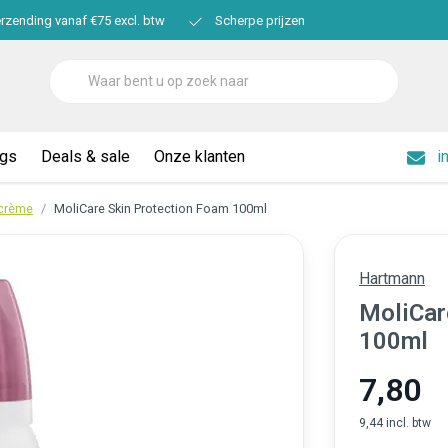
erzending vanaf €75 excl. btw
Scherpe prijzen
ogs
Deals & sale
Onze klanten
i
 crème
MoliCare Skin Protection Foam 100ml
Hartmann
MoliCar
100ml
7,80
9,44 incl. btw