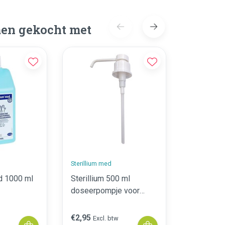
en gekocht met
Sale
Sterillium med
Ingo Man
d 1000 ml
Sterillium 500 ml
Ingo-Man 
doseerpompje voor
lange beu
blokflessen
zeep/alco
€2,95
€58,95
€
Excl. btw