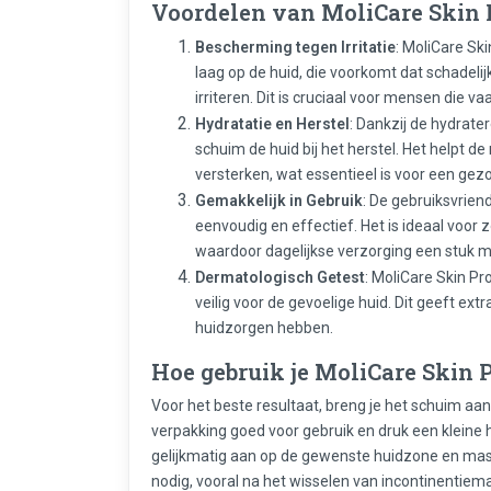
Voordelen van MoliCare Skin 
Bescherming tegen Irritatie
: MoliCare S
laag op de huid, die voorkomt dat schadelijk
irriteren. Dit is cruciaal voor mensen die 
Hydratatie en Herstel
: Dankzij de hydrat
schuim de huid bij het herstel. Het helpt de
versterken, wat essentieel is voor een gez
Gemakkelijk in Gebruik
: De gebruiksvrie
eenvoudig en effectief. Het is ideaal voor 
waardoor dagelijkse verzorging een stuk m
Dermatologisch Getest
: MoliCare Skin P
veilig voor de gevoelige huid. Dit geeft ex
huidzorgen hebben.
Hoe gebruik je MoliCare Skin 
Voor het beste resultaat, breng je het schuim aa
verpakking goed voor gebruik en druk een kleine 
gelijkmatig aan op de gewenste huidzone en masse
nodig, vooral na het wisselen van incontinentiema