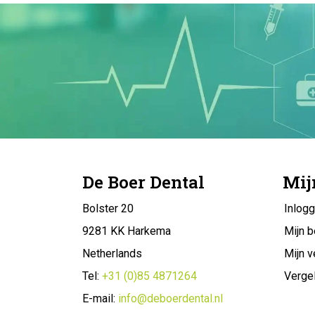
De Boer Dental
Mij
Bolster 20
Inlog
9281 KK Harkema
Mijn b
Netherlands
Mijn v
Tel:
+31 (0)85 4871264
Vergel
E-mail:
info@deboerdental.nl