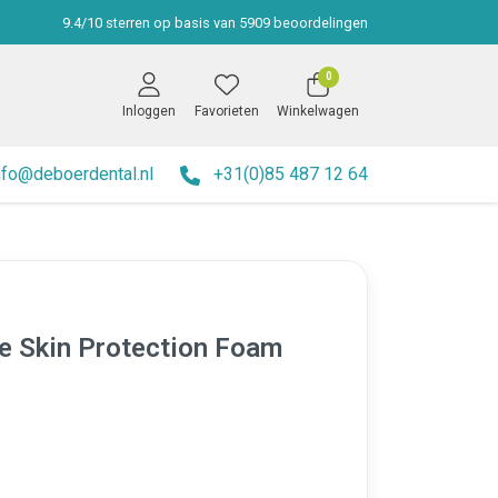
9.4
/
10
sterren op basis van
5909
beoordelingen
0
Inloggen
Favorieten
Winkelwagen
nfo@deboerdental.nl
+31(0)85 487 12 64
e Skin Protection Foam