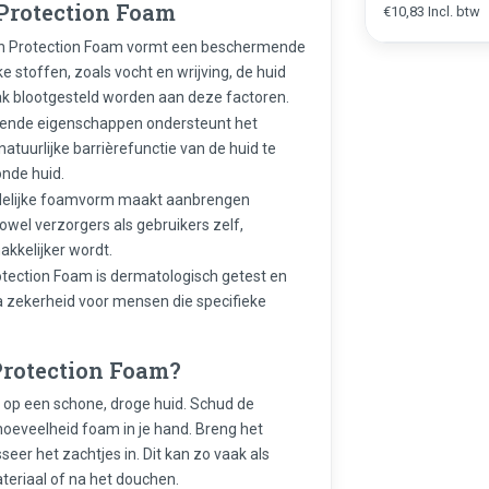
Protection Foam
€10,83 Incl. btw
kin Protection Foam vormt een beschermende
e stoffen, zoals vocht en wrijving, de huid
vaak blootgesteld worden aan deze factoren.
erende eigenschappen ondersteunt het
 natuurlijke barrièrefunctie van de huid te
onde huid.
ndelijke foamvorm maakt aanbrengen
zowel verzorgers als gebruikers zelf,
akkelijker wordt.
rotection Foam is dermatologisch getest en
tra zekerheid voor mensen die specifieke
Protection Foam?
n op een schone, droge huid. Schud de
hoeveelheid foam in je hand. Breng het
er het zachtjes in. Dit kan zo vaak als
teriaal of na het douchen.