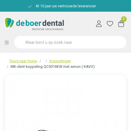
Al 15 jaar uw vertrouwde leverancier
0
Terug naar home
Koppelingen
MK-dent koppeling QC5016KW met xenon ( KAVO)