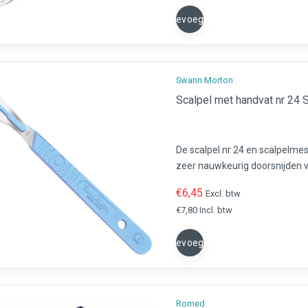
Toevoegen
Swann Morton
Scalpel met handvat nr 24 
De scalpel nr 24 en scalpelme
zeer nauwkeurig doorsnijden v
voor gebruik in de chirurgie, pe
€6,45
Excl. btw
€7,80 Incl. btw
Toevoegen
Romed