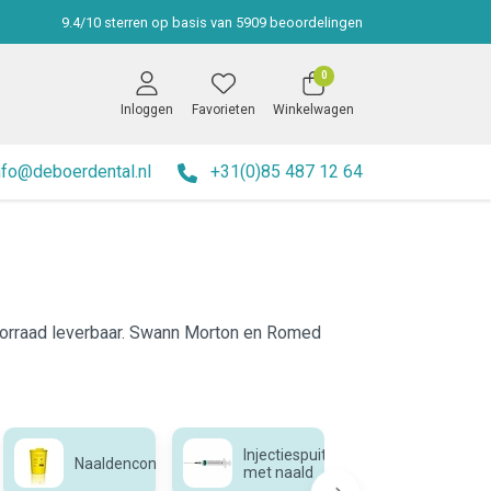
9.4
/
10
sterren op basis van
5909
beoordelingen
0
Inloggen
Favorieten
Winkelwagen
nfo@deboerdental.nl
+31(0)85 487 12 64
voorraad leverbaar. Swann Morton en Romed
,
Injectiespuit
Naaldencontainer
Veiligheid
met naald