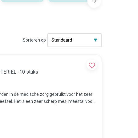
Sorteren op
alpel met handvat nr 10 STERIEL- 10 stuks
rden in de medische zorg gebruikt voor het zeer
efsel. Het is een zeer scherp mes, meestal voor
es etc.