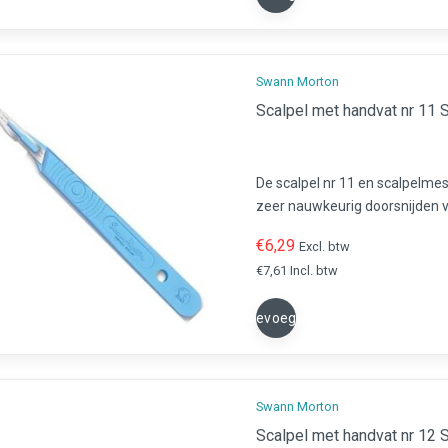
Swann Morton
Sc
De scalpel nr 11 en scalpelme
zeer nauwkeurig doorsnijden v
voor gebruik in de chirurgie, pe
€6,29
Excl. btw
€7,61 Incl. btw
Toevoegen
Swann Morton
Sc