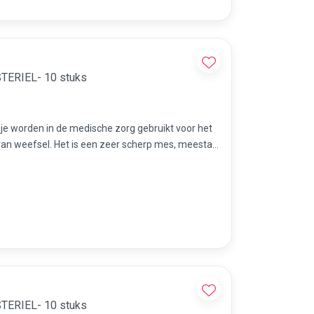
alpel met handvat nr 11 STERIEL- 10 stuks
sje worden in de medische zorg gebruikt voor het
an weefsel. Het is een zeer scherp mes, meestal
dicures etc.
alpel met handvat nr 12 STERIEL- 10 stuks