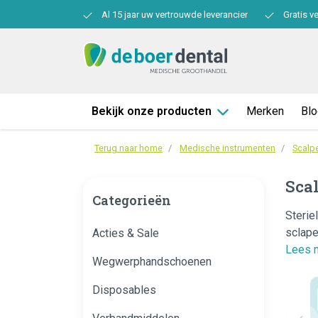
Al 15 jaar uw vertrouwde leverancier
Gratis v
Bekijk onze producten
Merken
Bl
Terug naar home
Medische instrumenten
Scalp
Scal
Categorieën
Sterie
sclape
Acties & Sale
Lees 
Wegwerphandschoenen
Disposables