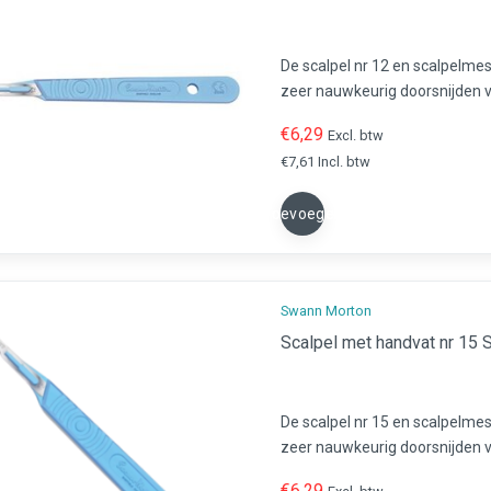
De scalpel nr 12 en scalpelme
zeer nauwkeurig doorsnijden v
voor gebruik in de chirurgie, pe
€6,29
Excl. btw
€7,61 Incl. btw
Toevoegen
Swann Morton
Sc
De scalpel nr 15 en scalpelme
zeer nauwkeurig doorsnijden v
voor gebruik in de chirurgie, pe
€6,29