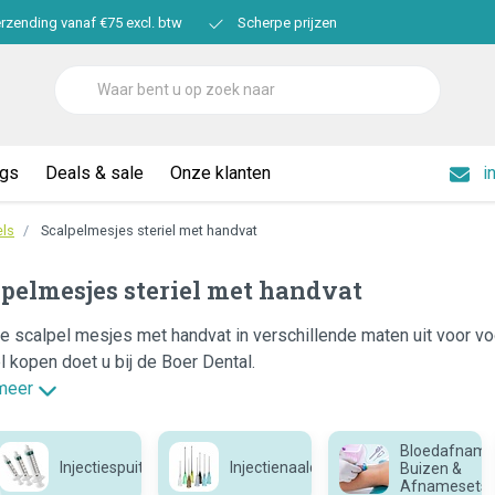
erzending vanaf €75 excl. btw
Scherpe prijzen
ogs
Deals & sale
Onze klanten
i
els
Scalpelmesjes steriel met handvat
pelmesjes steriel met handvat
le scalpel mesjes met handvat in verschillende maten uit voor 
l kopen doet u bij de Boer Dental.
meer
Bloedafname
Injectiespuit
Injectienaalden
Buizen &
Afnamesets