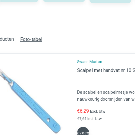
ducten
Foto-tabel
Swann Morton
Sc
De scalpel en scalpelmesje wo
nauwkeurig doorsnijden van we
gebruik in de chirurgie, pedicur
€6,29
Excl. btw
€7,61 Incl. btw
Toevoegen