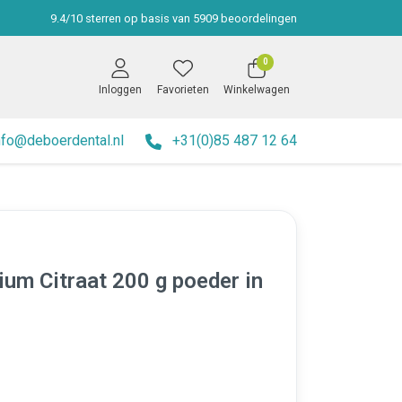
9.4
/
10
sterren op basis van
5909
beoordelingen
0
Inloggen
Favorieten
Winkelwagen
nfo@deboerdental.nl
+31(0)85 487 12 64
um Citraat 200 g poeder in