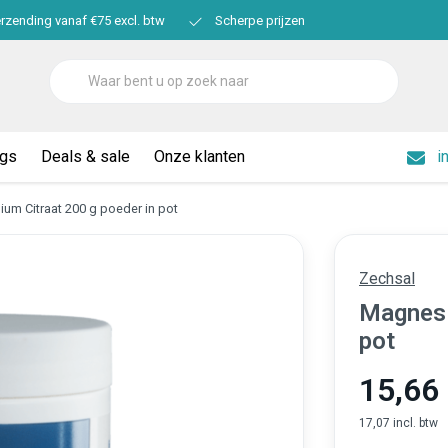
erzending vanaf €75 excl. btw
Scherpe prijzen
ogs
Deals & sale
Onze klanten
i
um Citraat 200 g poeder in pot
Zechsal
Magnesi
pot
15,66
17,07 incl. btw