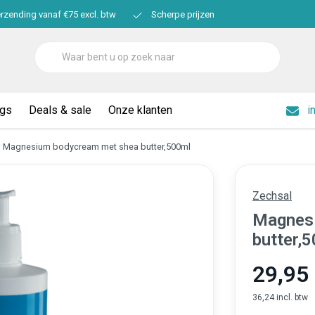
erzending vanaf €75 excl. btw
Scherpe prijzen
ogs
Deals & sale
Onze klanten
i
Magnesium bodycream met shea butter,500ml
Zechsal
Magnes
butter,
29,95
36,24 incl. btw