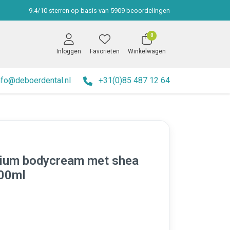
9.4
/
10
sterren op basis van
5909
beoordelingen
0
Inloggen
Favorieten
Winkelwagen
nfo@deboerdental.nl
+31(0)85 487 12 64
ium bodycream met shea
500ml