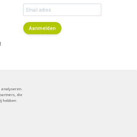
Aanmelden
l
 analyseren.
partners, die
ij hebben
RSS Feed
|