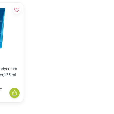
odycream
er,125 ml
tw