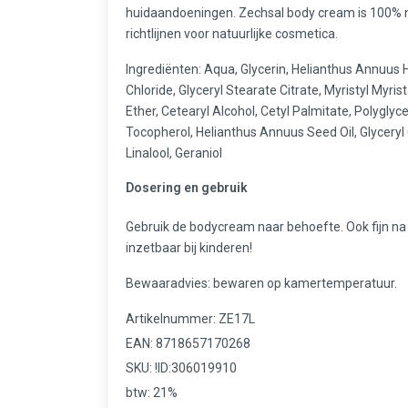
huidaandoeningen. Zechsal body cream is 100% n
richtlijnen voor natuurlijke cosmetica.
Ingrediënten: Aqua, Glycerin, Helianthus Annuus 
Chloride, Glyceryl Stearate Citrate, Myristyl Myri
Ether, Cetearyl Alcohol, Cetyl Palmitate, Polyglyc
Tocopherol, Helianthus Annuus Seed Oil, Glycery
Linalool, Geraniol
Dosering en gebruik
Gebruik de bodycream naar behoefte. Ook fijn na g
inzetbaar bij kinderen!
Bewaaradvies: bewaren op kamertemperatuur.
Artikelnummer: ZE17L
EAN: 8718657170268
SKU: !ID:306019910
btw: 21%