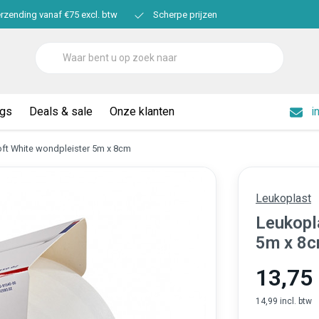
erzending vanaf €75 excl. btw
Scherpe prijzen
ogs
Deals & sale
Onze klanten
i
oft White wondpleister 5m x 8cm
Leukoplast
Leukopl
5m x 8
13,75
14,99 incl. btw