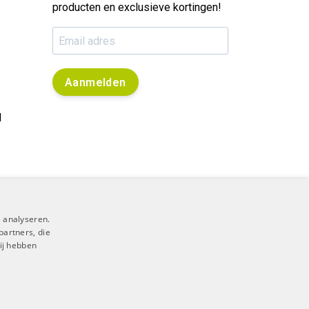
producten en exclusieve kortingen!
Aanmelden
l
 analyseren.
partners, die
ij hebben
RSS Feed
|