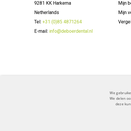
9281 KK Harkema
Mijn b
Netherlands
Mijn v
Tel:
+31 (0)85 4871264
Vergel
E-mail:
info@deboerdental.nl
We gebruike
We delen ook
deze kun
Algemene 