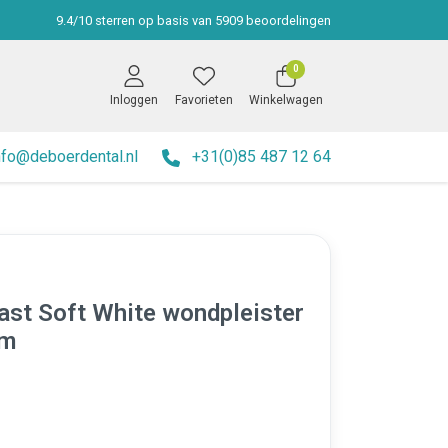
9.4
/
10
sterren op basis van
5909
beoordelingen
0
Inloggen
Favorieten
Winkelwagen
nfo@deboerdental.nl
+31(0)85 487 12 64
ast Soft White wondpleister
cm