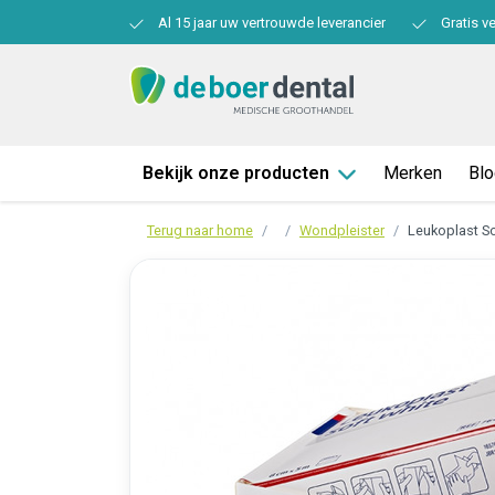
Al 15 jaar uw vertrouwde leverancier
Gratis v
Bekijk onze producten
Merken
Bl
Terug naar home
Wondpleister
Leukoplast S