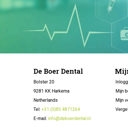
De Boer Dental
Mij
Bolster 20
Inlog
9281 KK Harkema
Mijn b
Netherlands
Mijn v
Tel:
+31 (0)85 4871264
Vergel
E-mail:
info@deboerdental.nl