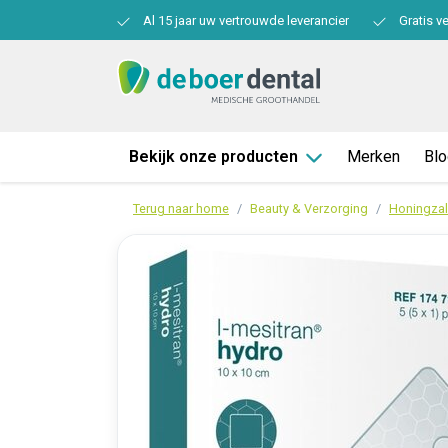
Al 15 jaar uw vertrouwde leverancier
Gratis v
Bekijk onze producten
Merken
Bl
Terug naar home
Beauty & Verzorging
Honingzal