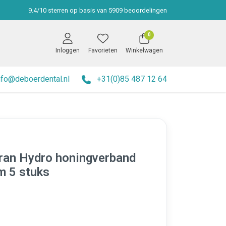
9.4
/
10
sterren op basis van
5909
beoordelingen
0
Inloggen
Favorieten
Winkelwagen
nfo@deboerdental.nl
+31(0)85 487 12 64
ran Hydro honingverband
 5 stuks