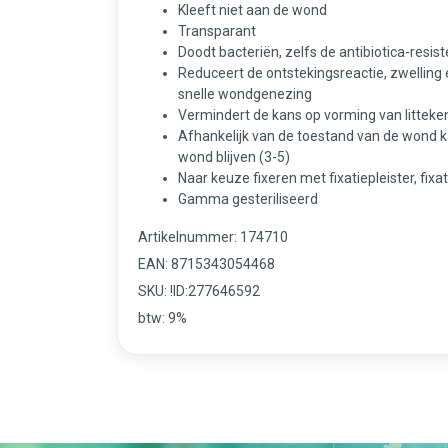
Kleeft niet aan de wond
Transparant
Doodt bacteriën, zelfs de antibiotica-resi
Reduceert de ontstekingsreactie, zwelling e
snelle wondgenezing
Vermindert de kans op vorming van littek
Afhankelijk van de toestand van de wond 
wond blijven (3-5)
Naar keuze fixeren met fixatiepleister, fixat
Gamma gesteriliseerd
Artikelnummer: 174710
EAN: 8715343054468
SKU: !ID:277646592
btw: 9%