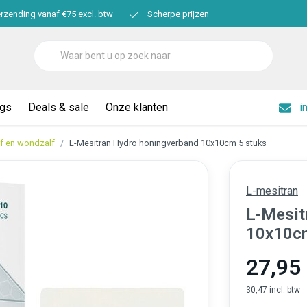
erzending vanaf €75 excl. btw
Scherpe prijzen
ogs
Deals & sale
Onze klanten
i
f en wondzalf
L-Mesitran Hydro honingverband 10x10cm 5 stuks
L-mesitran
L-Mesit
10x10cm
27,95
30,47 incl. btw