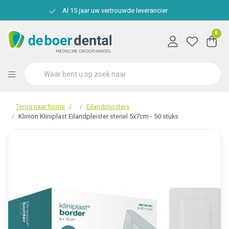
Al 15 jaar uw vertrouwde leverancier
0
Terug naar home
Eilandpleisters
Klinion Kliniplast Eilandpleister steriel 5x7cm - 50 stuks