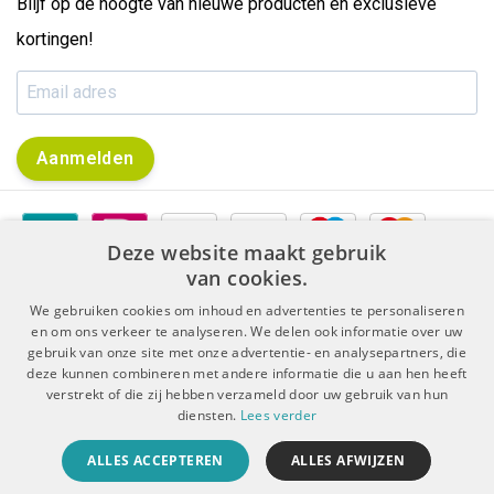
Blijf op de hoogte van nieuwe producten en exclusieve
kortingen!
Aanmelden
Deze website maakt gebruik
van cookies.
We gebruiken cookies om inhoud en advertenties te personaliseren
en om ons verkeer te analyseren. We delen ook informatie over uw
gebruik van onze site met onze advertentie- en analysepartners, die
|
|
Algemene voorwaarden
Disclaimer & Privacy Protocol
deze kunnen combineren met andere informatie die u aan hen heeft
|
Sitemap
RSS Feed
verstrekt of die zij hebben verzameld door uw gebruik van hun
diensten.
Lees verder
© Copyright 2026 - De Boer Dental | Realisatie
InStijl Media
ALLES ACCEPTEREN
ALLES AFWIJZEN
Beoordeling op
KiyOh
voor De Boer Dental: 9.4/10 (5909 beoordelingen)