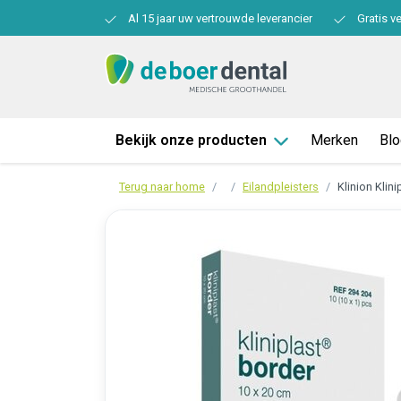
Al 15 jaar uw vertrouwde leverancier
Gratis v
Bekijk onze producten
Merken
Bl
Terug naar home
Eilandpleisters
Klinion Klini