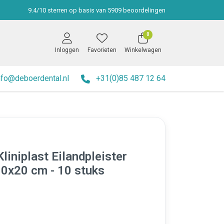
9.4
/
10
sterren op basis van
5909
beoordelingen
0
Inloggen
Favorieten
Winkelwagen
nfo@deboerdental.nl
+31(0)85 487 12 64
Kliniplast Eilandpleister
10x20 cm - 10 stuks