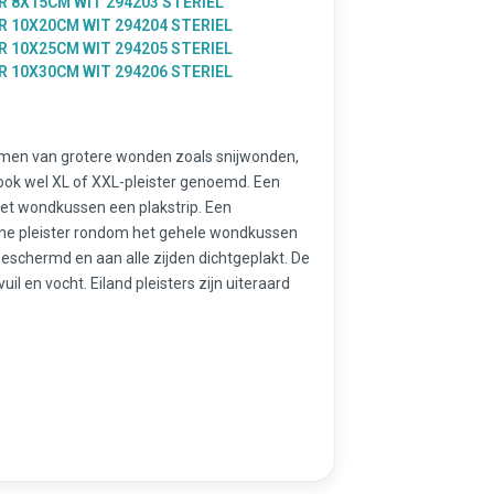
 8X15CM WIT 294203 STERIEL
 10X20CM WIT 294204 STERIEL
 10X25CM WIT 294205 STERIEL
 10X30CM WIT 294206 STERIEL
ermen van grotere wonden zoals snijwonden,
k wel XL of XXL-pleister genoemd. Een
 het wondkussen een plakstrip. Een
wone pleister rondom het gehele wondkussen
eschermd en aan alle zijden dichtgeplakt. De
 en vocht. Eiland pleisters zijn uiteraard