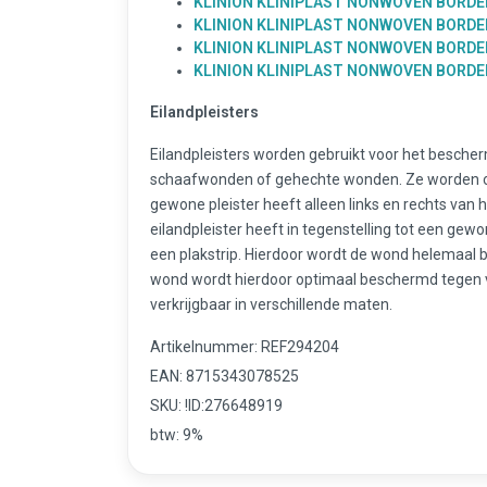
KLINION KLINIPLAST NONWOVEN BORDER
KLINION KLINIPLAST NONWOVEN BORDER
KLINION KLINIPLAST NONWOVEN BORDER
KLINION KLINIPLAST NONWOVEN BORDER
Eilandpleisters
Eilandpleisters worden gebruikt voor het besch
schaafwonden of gehechte wonden. Ze worden oo
gewone pleister heeft alleen links en rechts van
eilandpleister heeft in tegenstelling tot een ge
een plakstrip. Hierdoor wordt de wond helemaal b
wond wordt hierdoor optimaal beschermd tegen vuil
verkrijgbaar in verschillende maten.
Artikelnummer: REF294204
EAN: 8715343078525
SKU: !ID:276648919
btw: 9%