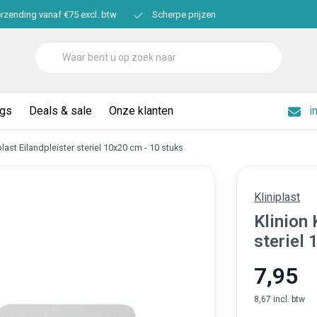
erzending vanaf €75 excl. btw
Scherpe prijzen
ogs
Deals & sale
Onze klanten
i
plast Eilandpleister steriel 10x20 cm - 10 stuks
Kliniplast
Klinion 
steriel 
7,95
8,67 incl. btw