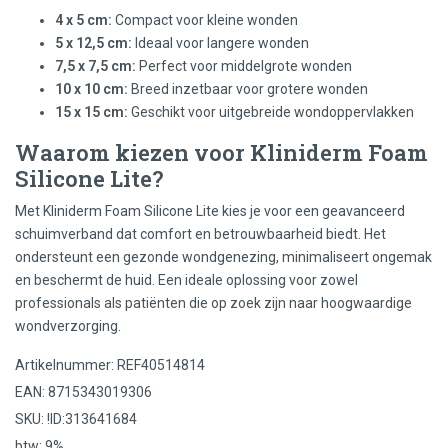
4 x 5 cm:
Compact voor kleine wonden
5 x 12,5 cm:
Ideaal voor langere wonden
7,5 x 7,5 cm:
Perfect voor middelgrote wonden
10 x 10 cm:
Breed inzetbaar voor grotere wonden
15 x 15 cm:
Geschikt voor uitgebreide wondoppervlakken
Waarom kiezen voor Kliniderm Foam
Silicone Lite?
Met Kliniderm Foam Silicone Lite kies je voor een geavanceerd
schuimverband dat comfort en betrouwbaarheid biedt. Het
ondersteunt een gezonde wondgenezing, minimaliseert ongemak
en beschermt de huid. Een ideale oplossing voor zowel
professionals als patiënten die op zoek zijn naar hoogwaardige
wondverzorging.
Artikelnummer: REF40514814
EAN: 8715343019306
SKU: !ID:313641684
btw: 9%