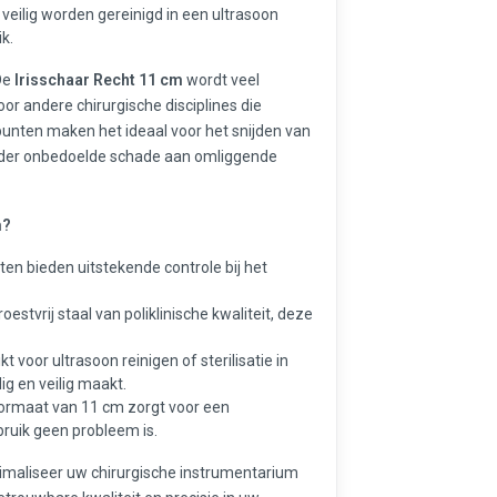
veilig worden gereinigd in een ultrasoon
k.
De
Irisschaar Recht 11 cm
wordt veel
oor andere chirurgische disciplines die
 punten maken het ideaal voor het snijden van
zonder onbedoelde schade aan omliggende
m?
en bieden uitstekende controle bij het
stvrij staal van poliklinische kwaliteit, deze
t voor ultrasoon reinigen of sterilisatie in
g en veilig maakt.
rmaat van 11 cm zorgt voor een
ruik geen probleem is.
maliseer uw chirurgische instrumentarium