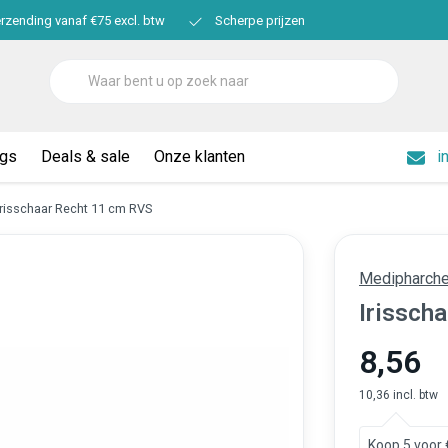
erzending vanaf €75 excl. btw
Scherpe prijzen
ogs
Deals & sale
Onze klanten
i
Irisschaar Recht 11 cm RVS
Medipharch
Irissch
8,56
10,36 incl. btw
Koop 5 voor 