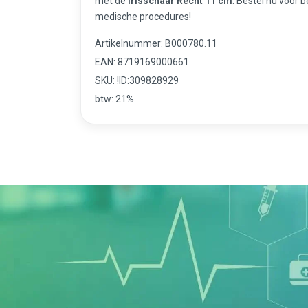
met de
Irisschaar Recht 11 cm
. Bestel nu voor 
medische procedures!
Artikelnummer: B000780.11
EAN: 8719169000661
SKU: !ID:309828929
btw: 21%