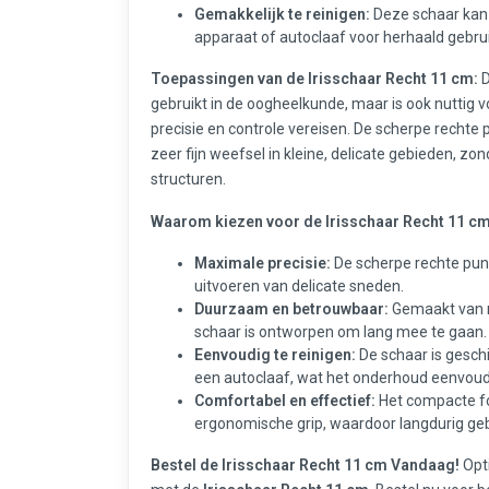
Gemakkelijk te reinigen:
Deze schaar kan 
apparaat of autoclaaf voor herhaald gebrui
Toepassingen van de Irisschaar Recht 11 cm:
gebruikt in de oogheelkunde, maar is ook nuttig v
precisie en controle vereisen. De scherpe rechte
zeer fijn weefsel in kleine, delicate gebieden, 
structuren.
Waarom kiezen voor de Irisschaar Recht 11 c
Maximale precisie:
De scherpe rechte punt
uitvoeren van delicate sneden.
Duurzaam en betrouwbaar:
Gemaakt van roe
schaar is ontworpen om lang mee te gaan.
Eenvoudig te reinigen:
De schaar is geschik
een autoclaaf, wat het onderhoud eenvoudi
Comfortabel en effectief:
Het compacte fo
ergonomische grip, waardoor langdurig geb
Bestel de Irisschaar Recht 11 cm Vandaag!
Opti