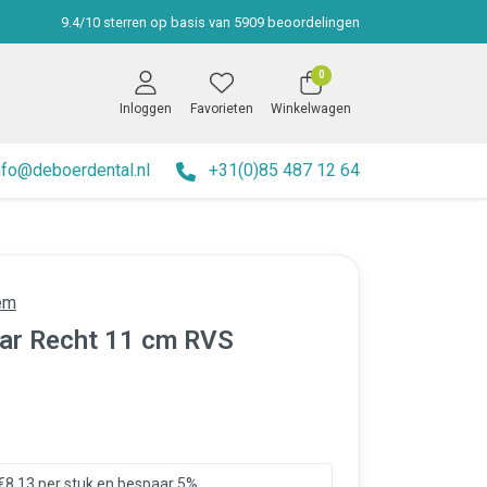
9.4
/
10
sterren op basis van
5909
beoordelingen
0
Inloggen
Favorieten
Winkelwagen
nfo@deboerdental.nl
+31(0)85 487 12 64
em
aar Recht 11 cm RVS
€8,13 per stuk en bespaar 5%