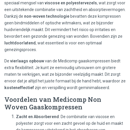
speciaal mengsel van
viscose en polyestervezels
, wat zorgt voor
een uitstekende combinatie van zachtheid en absorptievermogen.
Dankzij de
non-woven technologie
bevatten deze kompressen
geen bindmiddelen of optische witmakers, wat ze bijzonder
huidvriendelijk maakt. Dit vermindert het risico op irritaties en
bevordert een gezonde genezing van wonden. Bovendien zijn ze
luchtdoorlatend
, wat essentieel is voor een optimaal
genezingsproces.
De
vierlaags opbouw
van de Medicomp gaaskompressen biedt
extra flexibiliteit. Je kunt ze eenvoudig uitvouwen om grotere
maten te verkrijgen, wat ze bijzonder veelzijdig maakt. Dit zorgt
ervoor dat je altijd het juiste formaat bij de hand hebt, waardoor ze
kosteneffectief
zijn en verspilling wordt geminimaliseerd.
Voordelen van Medicomp Non
Woven Gaaskompressen
Zacht en Absorberend
: De combinatie van viscose en
polyester zorgt voor een zacht gevoel op de huid en maakt
de kompressen uitstekend in het absorberen van