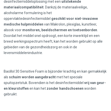
desinfectiemiddeloplossing met een
uitstekende
materiaalcompatibiliteit
. Dankzij de materiaalveilige,
alcoholarme formulering is het
oppervlaktedesinfectiemiddel
geschikt voor niet-invasieve
medische hulpmiddelen
van Makrolon, plexiglas, kunstleer,
alsook voor
monitoren, beeldschermen en toetsenborden
.
Doordat het middel snel opdroogt, een korte inwerktijd en een
breed werkingsspectrum heeft, kan het worden gebruikt op alle
gebieden van de gezondheidszorg en ook in de
levensmiddelenindustrie.
Bacillol 30 Sensitive Foam is bijzonder krachtig en kan gemakkelijk
als
schuim worden aangebracht
met het speciale
spuitopzetstuk. Bovendien is het desinfectiemiddel
vrij van geur-
en kleurstoffen
en kan het
zonder handschoenen
worden
gebruikt.