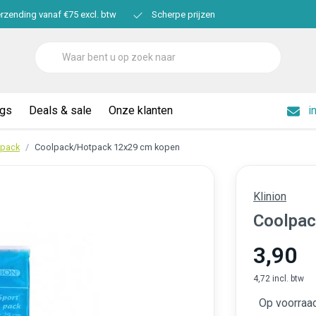
erzending vanaf €75 excl. btw
Scherpe prijzen
ogs
Deals & sale
Onze klanten
i
tpack
Coolpack/Hotpack 12x29 cm kopen
Klinion
Coolpac
3,90
4,72 incl. btw
Op voorraad