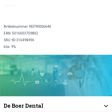
Artikelnummer: REF90006646
EAN: 5016003759802
SKU: !ID:316498496
btw: 9%
De Boer Dental